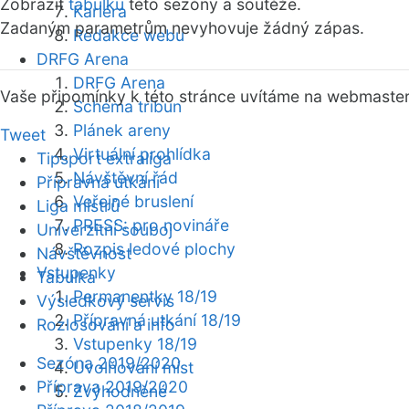
Zobrazit
tabulku
této sezóny a soutěže.
Kariéra
Zadaným parametrům nevyhovuje žádný zápas.
Redakce webu
DRFG Arena
DRFG Arena
Vaše připomínky k této stránce uvítáme na webmaste
Schéma tribun
Plánek areny
Tweet
Virtuální prohlídka
Tipsport extraliga
Návštěvní řád
Přípravná utkání
Veřejné bruslení
Liga mistrů
PRESS: pro novináře
Univerzitní souboj
Rozpis ledové plochy
Návštěvnost
Vstupenky
Tabulka
Permanentky 18/19
Výsledkový servis
Přípravná utkání 18/19
Rozlosování a info
Vstupenky 18/19
Sezóna 2019/2020
Uvolňování míst
Příprava 2019/2020
Zvýhodněné