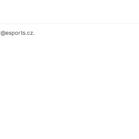
r
@esports.cz.