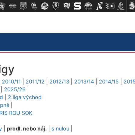
igy
|
2010/11
|
2011/12
|
2012/13
|
2013/14
|
2014/15
|
2015
|
2025/26
|
ed
|
2.liga východ
|
upně
|
RIS
ROU
SOK
y
|
prodl. nebo náj.
|
s nulou
|