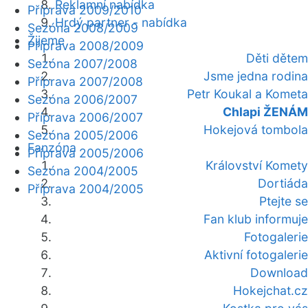
Reklamní nabídka
Příprava 2009/2010
Hrdý partner - nabídka
Sezóna 2008/2009
Žijeme
Příprava 2008/2009
Děti dětem
Sezóna 2007/2008
Jsme jedna rodina
Příprava 2007/2008
Petr Koukal a Kometa
Sezóna 2006/2007
Chlapi ŽENÁM
Příprava 2006/2007
Hokejová tombola
Sezóna 2005/2006
Fanzóna
Příprava 2005/2006
Království Komety
Sezóna 2004/2005
Dortiáda
Příprava 2004/2005
Ptejte se
Fan klub informuje
Fotogalerie
Aktivní fotogalerie
Download
Hokejchat.cz