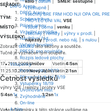
kolo
|
datum
|
SMĚR:
sestupně
|
SEŘADIT:
DRFG Arena
vzestupně
|
DRFG Arena
všechny
BRE
FRM
HOD
NJI
OPA
ORL
PRE
TÝM:
Schéma tribun
PRO
TEC
UNI
VAL
VSE
Plánek areny
MÍSTO:
všude
|
doma
|
venku
|
Virtuální prohlídka
všechny
|
remízy
|
výhry v prodl.
|
VÝSLEDKY:
Návštěvní řád
nájezdy
|
prodl. nebo náj.
|
s nulou
|
Veřejné bruslení
Zobrazit
tabulku
této sezóny a soutěže.
PRESS: pro novináře
Tučně je vyznačen tým soupeře.
Rozpis ledové plochy
17
21.11.2009
Uničov
Vsetín
4:5sn
Vstupenky
Permanentky 18/19
11
25.10.2009
Nový Jičín
Vsetín
2:1sn
Četnost výsledků
Přípravná utkání 18/19
Vstupenky 18/19
výhry VSE |
remízy |
prohry VSE
Uvolňování míst
5:4sn
1x
1:2sn
1x
Zvýhodněné
On-line
A-tým
Vaše připomínky k této stránce uvítáme na