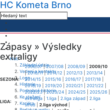
HC Kometa Brno
Zápasy »
Výsledky
extraligy
Klub
Základní údaje
2006/07
|
2007/08
|
2008/09
|
2009/10
Vedení a kontakty
|
2010/11
|
2011/12
|
2012/13
|
2013/14
|
Logo
SEZONA:
2014/15
|
2015/16
|
2016/17
|
2017/18
|
Historie
2018/19
|
2019/20
|
2020/21
|
2021/22
|
Podrobná historie
2022/23
|
2023/24
|
2024/25
|
2025/26
|
Ke stažení
extraliga
|
1.liga
|
2.liga západ
|
2.liga
LIGA:
Kariéra
střed
|
2.liga východ
|
Redakce webu