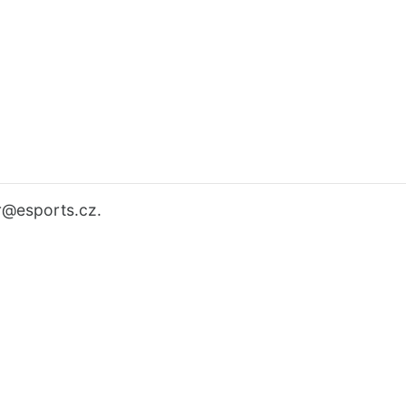
r
@esports.cz.