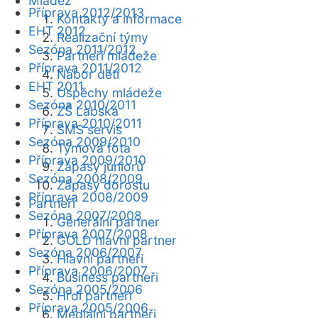
Mládež
Příprava 2012/2013
Kontakty a informace
EHT 2012
Realizační týmy
Sezóna 2011/2012
Partneři mládeže
Příprava 2011/2012
Nábor dětí
EHT 2011
Úspěchy mládeže
Sezóna 2010/2011
ZŠ Labská
Příprava 2010/2011
SMS servis
Sezóna 2009/2010
Týmová fota
Příprava 2009/2010
Zápasy juniorů
Sezóna 2008/2009
Zápasy dorostu
Příprava 2008/2009
Partneři
Sezóna 2007/2008
Generální partner
Příprava 2007/2008
GOLD hlavní partner
Sezóna 2006/2007
Hlavní partneři
Příprava 2006/2007
Business partneři
Sezóna 2005/2006
Hrdí partneři
Příprava 2005/2006
Mediální partneři