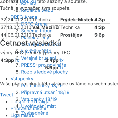
Zobrazit
tabulku
této sezóny a soutěže.
Kariéra
Tučně je vyznačen tým soupeře.
Redakce webu
DRFG Arena
32
24.01.2010
Technika
Frýdek-Místek
4:3p
DRFG Arena
37
13.02.2010
Val. Meziříčí
Technika
4:3p
Schéma tribun
44
06.01.2010
Technika
Prostějov
5:6p
Plánek areny
Četnost výsledků
Virtuální prohlídka
Návštěvní řád
výhry TEC |
remízy |
prohry TEC
Veřejné bruslení
4:3pp
1x
3:4pp
1x
PRESS: pro novináře
5:6pp
1x
Rozpis ledové plochy
Vstupenky
Vaše připomínky k této stránce uvítáme na webmaste
Permanentky 18/19
Přípravná utkání 18/19
Tweet
Vstupenky 18/19
Tipsport extraliga
Uvolňování míst
Přípravná utkání
Zvýhodněné
Liga mistrů