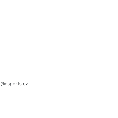
r
@esports.cz.