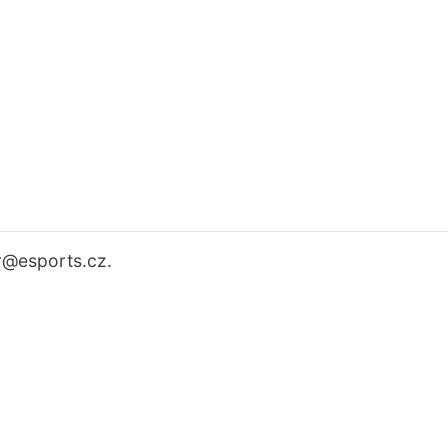
r
@esports.cz.