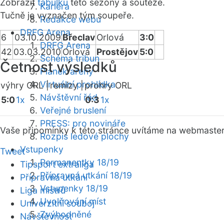
Zobrazit
tabulku
této sezóny a soutěže.
Kariéra
Tučně je vyznačen tým soupeře.
Redakce webu
DRFG Arena
6
03.10.2009
Břeclav
Orlová
3:0
DRFG Arena
42
03.03.2010
Orlová
Prostějov
5:0
Schéma tribun
Četnost výsledků
Plánek areny
Virtuální prohlídka
výhry ORL |
remízy |
prohry ORL
Návštěvní řád
5:0
1x
0:3
1x
Veřejné bruslení
PRESS: pro novináře
Vaše připomínky k této stránce uvítáme na webmaste
Rozpis ledové plochy
Vstupenky
Tweet
Permanentky 18/19
Tipsport extraliga
Přípravná utkání 18/19
Přípravná utkání
Vstupenky 18/19
Liga mistrů
Uvolňování míst
Univerzitní souboj
Zvýhodněné
Návštěvnost