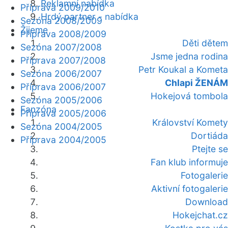
Reklamní nabídka
Příprava 2009/2010
Hrdý partner - nabídka
Sezóna 2008/2009
Žijeme
Příprava 2008/2009
Děti dětem
Sezóna 2007/2008
Jsme jedna rodina
Příprava 2007/2008
Petr Koukal a Kometa
Sezóna 2006/2007
Chlapi ŽENÁM
Příprava 2006/2007
Hokejová tombola
Sezóna 2005/2006
Fanzóna
Příprava 2005/2006
Království Komety
Sezóna 2004/2005
Dortiáda
Příprava 2004/2005
Ptejte se
Fan klub informuje
Fotogalerie
Aktivní fotogalerie
Download
Hokejchat.cz