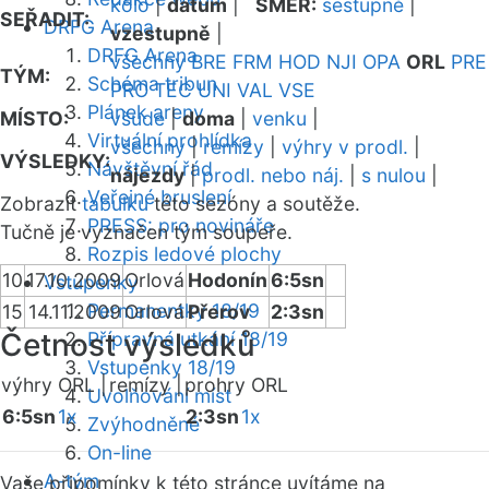
kolo
|
datum
|
SMĚR:
sestupně
|
SEŘADIT:
DRFG Arena
vzestupně
|
DRFG Arena
všechny
BRE
FRM
HOD
NJI
OPA
ORL
PRE
TÝM:
Schéma tribun
PRO
TEC
UNI
VAL
VSE
Plánek areny
MÍSTO:
všude
|
doma
|
venku
|
Virtuální prohlídka
všechny
|
remízy
|
výhry v prodl.
|
VÝSLEDKY:
Návštěvní řád
nájezdy
|
prodl. nebo náj.
|
s nulou
|
Veřejné bruslení
Zobrazit
tabulku
této sezóny a soutěže.
PRESS: pro novináře
Tučně je vyznačen tým soupeře.
Rozpis ledové plochy
10
17.10.2009
Orlová
Hodonín
6:5sn
Vstupenky
Permanentky 18/19
15
14.11.2009
Orlová
Přerov
2:3sn
Četnost výsledků
Přípravná utkání 18/19
Vstupenky 18/19
výhry ORL |
remízy |
prohry ORL
Uvolňování míst
6:5sn
1x
2:3sn
1x
Zvýhodněné
On-line
A-tým
Vaše připomínky k této stránce uvítáme na