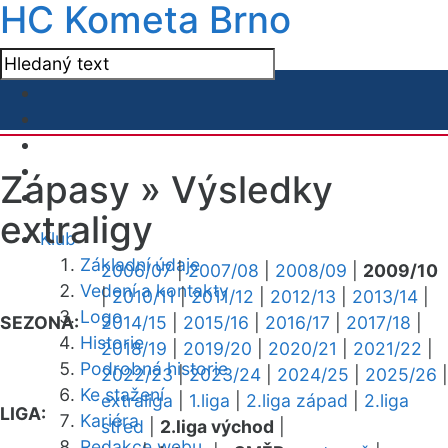
HC Kometa Brno
Zápasy »
Výsledky
extraligy
Klub
Základní údaje
2006/07
|
2007/08
|
2008/09
|
2009/10
Vedení a kontakty
|
2010/11
|
2011/12
|
2012/13
|
2013/14
|
Logo
SEZONA:
2014/15
|
2015/16
|
2016/17
|
2017/18
|
Historie
2018/19
|
2019/20
|
2020/21
|
2021/22
|
Podrobná historie
2022/23
|
2023/24
|
2024/25
|
2025/26
|
Ke stažení
extraliga
|
1.liga
|
2.liga západ
|
2.liga
LIGA:
Kariéra
střed
|
2.liga východ
|
Redakce webu