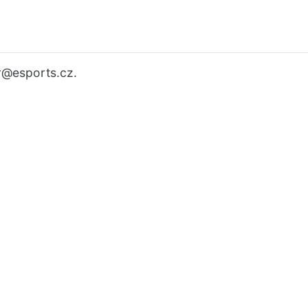
r
@esports.cz.