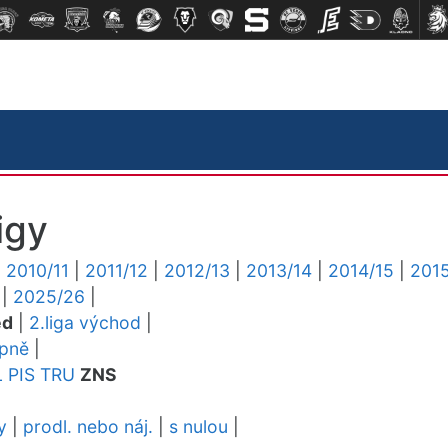
igy
|
2010/11
|
2011/12
|
2012/13
|
2013/14
|
2014/15
|
2015
|
2025/26
|
ed
|
2.liga východ
|
upně
|
L
PIS
TRU
ZNS
y
|
prodl. nebo náj.
|
s nulou
|