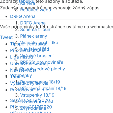
Zobrazit
tabulku
této sezóny a soutěže.
Kariéra
Zadaným parametrům nevyhovuje žádný zápas.
Redakce webu
DRFG Arena
DRFG Arena
Vaše připomínky k této stránce uvítáme na webmaste
Schéma tribun
Plánek areny
Tweet
Virtuální prohlídka
Tipsport extraliga
Návštěvní řád
Přípravná utkání
Veřejné bruslení
Liga mistrů
PRESS: pro novináře
Univerzitní souboj
Rozpis ledové plochy
Návštěvnost
Vstupenky
Tabulka
Permanentky 18/19
Výsledkový servis
Přípravná utkání 18/19
Rozlosování a info
Vstupenky 18/19
Sezóna 2019/2020
Uvolňování míst
Příprava 2019/2020
Zvýhodněné