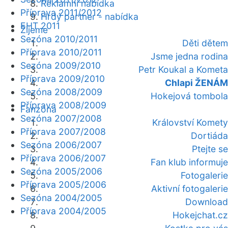
Reklamní nabídka
Příprava 2011/2012
Hrdý partner - nabídka
EHT 2011
Žijeme
Sezóna 2010/2011
Děti dětem
Příprava 2010/2011
Jsme jedna rodina
Sezóna 2009/2010
Petr Koukal a Kometa
Příprava 2009/2010
Chlapi ŽENÁM
Sezóna 2008/2009
Hokejová tombola
Příprava 2008/2009
Fanzóna
Sezóna 2007/2008
Království Komety
Příprava 2007/2008
Dortiáda
Sezóna 2006/2007
Ptejte se
Příprava 2006/2007
Fan klub informuje
Sezóna 2005/2006
Fotogalerie
Příprava 2005/2006
Aktivní fotogalerie
Sezóna 2004/2005
Download
Příprava 2004/2005
Hokejchat.cz