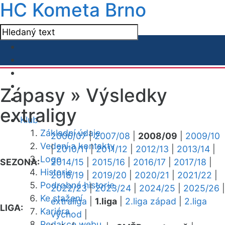
HC Kometa Brno
Zápasy »
Výsledky
extraligy
Klub
Základní údaje
2006/07
|
2007/08
|
2008/09
|
2009/10
Vedení a kontakty
|
2010/11
|
2011/12
|
2012/13
|
2013/14
|
Logo
SEZONA:
2014/15
|
2015/16
|
2016/17
|
2017/18
|
Historie
2018/19
|
2019/20
|
2020/21
|
2021/22
|
Podrobná historie
2022/23
|
2023/24
|
2024/25
|
2025/26
|
Ke stažení
extraliga
|
1.liga
|
2.liga západ
|
2.liga
LIGA:
Kariéra
východ
|
Redakce webu