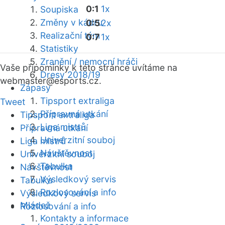
0:1
1x
Soupiska
Změny v kádru
0:5
2x
Realizační tým
0:7
1x
Statistiky
Zranění / nemocní hráči
Vaše připomínky k této stránce uvítáme na
Dresy 2018/19
webmaster
@esports.cz.
Zápasy
Tipsport extraliga
Tweet
Přípravná utkání
Tipsport extraliga
Liga mistrů
Přípravná utkání
Univerzitní souboj
Liga mistrů
Návštěvnost
Univerzitní souboj
Tabulka
Návštěvnost
Výsledkový servis
Tabulka
Rozlosování a info
Výsledkový servis
Mládež
Rozlosování a info
Kontakty a informace