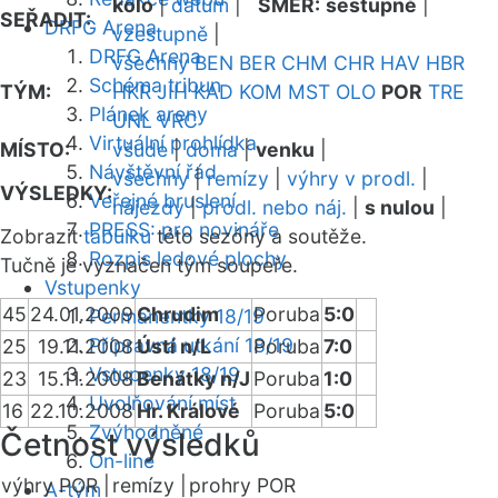
kolo
|
datum
|
SMĚR:
sestupně
|
SEŘADIT:
DRFG Arena
vzestupně
|
DRFG Arena
všechny
BEN
BER
CHM
CHR
HAV
HBR
Schéma tribun
TÝM:
HKR
JIH
KAD
KOM
MST
OLO
POR
TRE
Plánek areny
UNL
VRC
Virtuální prohlídka
MÍSTO:
všude
|
doma
|
venku
|
Návštěvní řád
všechny
|
remízy
|
výhry v prodl.
|
VÝSLEDKY:
Veřejné bruslení
nájezdy
|
prodl. nebo náj.
|
s nulou
|
PRESS: pro novináře
Zobrazit
tabulku
této sezóny a soutěže.
Rozpis ledové plochy
Tučně je vyznačen tým soupeře.
Vstupenky
45
24.01.2009
Chrudim
Poruba
5:0
Permanentky 18/19
Přípravná utkání 18/19
25
19.11.2008
Ústí n/L
Poruba
7:0
Vstupenky 18/19
23
15.11.2008
Benátky n/J
Poruba
1:0
Uvolňování míst
16
22.10.2008
Hr. Králové
Poruba
5:0
Zvýhodněné
Četnost výsledků
On-line
výhry POR |
remízy |
prohry POR
A-tým