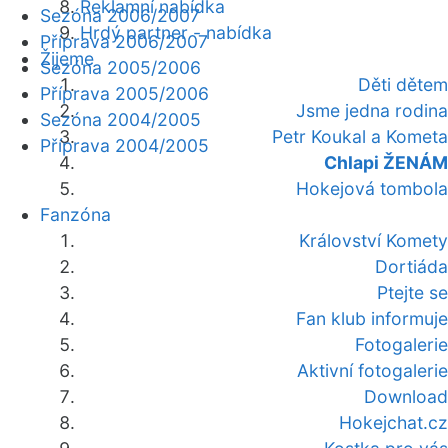
Reklamní nabídka
Sezóna 2006/2007
Hrdý partner - nabídka
Příprava 2006/2007
Žijeme
Sezóna 2005/2006
Děti dětem
Příprava 2005/2006
Jsme jedna rodina
Sezóna 2004/2005
Petr Koukal a Kometa
Příprava 2004/2005
Chlapi ŽENÁM
Hokejová tombola
Fanzóna
Království Komety
Dortiáda
Ptejte se
Fan klub informuje
Fotogalerie
Aktivní fotogalerie
Download
Hokejchat.cz