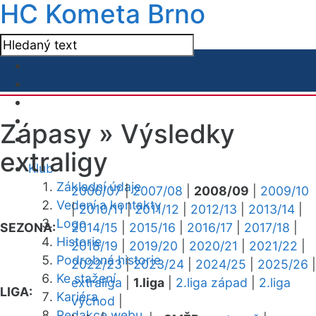
HC Kometa Brno
Zápasy »
Výsledky
extraligy
Klub
Základní údaje
2006/07
|
2007/08
|
2008/09
|
2009/10
Vedení a kontakty
|
2010/11
|
2011/12
|
2012/13
|
2013/14
|
Logo
SEZONA:
2014/15
|
2015/16
|
2016/17
|
2017/18
|
Historie
2018/19
|
2019/20
|
2020/21
|
2021/22
|
Podrobná historie
2022/23
|
2023/24
|
2024/25
|
2025/26
|
Ke stažení
extraliga
|
1.liga
|
2.liga západ
|
2.liga
LIGA:
Kariéra
východ
|
Redakce webu