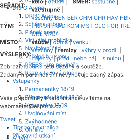
kolo
|
datum
|
SMĚR:
sestupně
|
SEŘADIT:
DRFG Arena
vzestupně
|
DRFG Arena
všechny
BEN
BER
CHM
CHR
HAV
HBR
Schéma tribun
TÝM:
HKR
JIH
KAD
KOM
MST
OLO
POR
TRE
Plánek areny
UNL
VRC
Virtuální prohlídka
MÍSTO:
všude
|
doma
|
venku
|
Návštěvní řád
všechny
|
remízy
|
výhry v prodl.
|
VÝSLEDKY:
Veřejné bruslení
nájezdy
|
prodl. nebo náj.
|
s nulou
|
PRESS: pro novináře
Zobrazit
tabulku
této sezóny a soutěže.
Rozpis ledové plochy
Zadaným parametrům nevyhovuje žádný zápas.
Vstupenky
Permanentky 18/19
Přípravná utkání 18/19
Vaše připomínky k této stránce uvítáme na
Vstupenky 18/19
webmaster
@esports.cz.
Uvolňování míst
Tweet
Zvýhodněné
Tipsport extraliga
On-line
Přípravná utkání
A-tým