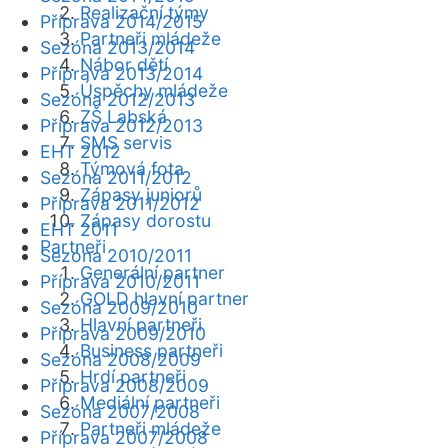
Realizační týmy
Příprava 2014/2015
Partneři mládeže
Sezóna 2013/2014
Nábor dětí
Příprava 2013/2014
Úspěchy mládeže
Sezóna 2012/2013
ZŠ Labská
Příprava 2012/2013
SMS servis
EHT 2012
Týmová fota
Sezóna 2011/2012
Zápasy juniorů
Příprava 2011/2012
Zápasy dorostu
EHT 2011
Partneři
Sezóna 2010/2011
Generální partner
Příprava 2010/2011
GOLD hlavní partner
Sezóna 2009/2010
Hlavní partneři
Příprava 2009/2010
Business partneři
Sezóna 2008/2009
Hrdí partneři
Příprava 2008/2009
Mediální partneři
Sezóna 2007/2008
Partneři mládeže
Příprava 2007/2008