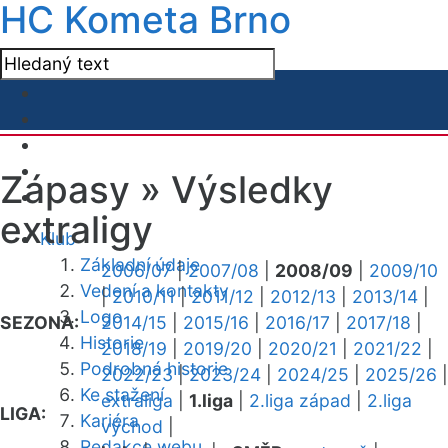
HC Kometa Brno
Zápasy »
Výsledky
extraligy
Klub
Základní údaje
2006/07
|
2007/08
|
2008/09
|
2009/10
Vedení a kontakty
|
2010/11
|
2011/12
|
2012/13
|
2013/14
|
Logo
SEZONA:
2014/15
|
2015/16
|
2016/17
|
2017/18
|
Historie
2018/19
|
2019/20
|
2020/21
|
2021/22
|
Podrobná historie
2022/23
|
2023/24
|
2024/25
|
2025/26
|
Ke stažení
extraliga
|
1.liga
|
2.liga západ
|
2.liga
LIGA:
Kariéra
východ
|
Redakce webu