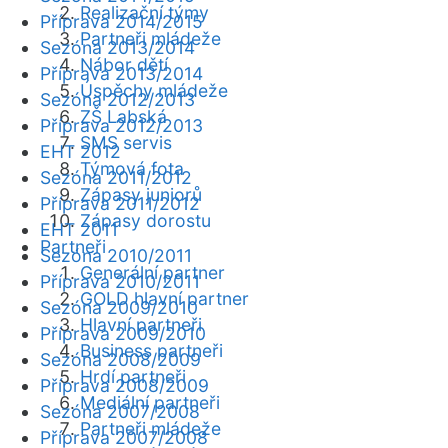
Realizační týmy
Příprava 2014/2015
Partneři mládeže
Sezóna 2013/2014
Nábor dětí
Příprava 2013/2014
Úspěchy mládeže
Sezóna 2012/2013
ZŠ Labská
Příprava 2012/2013
SMS servis
EHT 2012
Týmová fota
Sezóna 2011/2012
Zápasy juniorů
Příprava 2011/2012
Zápasy dorostu
EHT 2011
Partneři
Sezóna 2010/2011
Generální partner
Příprava 2010/2011
GOLD hlavní partner
Sezóna 2009/2010
Hlavní partneři
Příprava 2009/2010
Business partneři
Sezóna 2008/2009
Hrdí partneři
Příprava 2008/2009
Mediální partneři
Sezóna 2007/2008
Partneři mládeže
Příprava 2007/2008