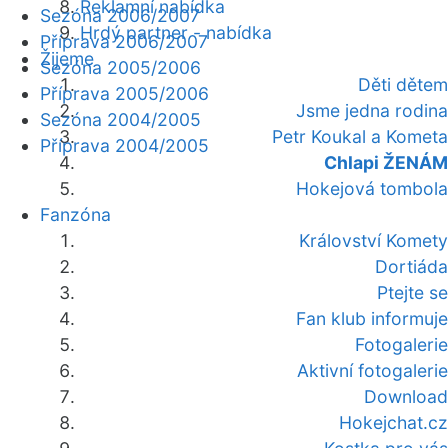
Reklamní nabídka
Sezóna 2006/2007
Hrdý partner - nabídka
Příprava 2006/2007
Žijeme
Sezóna 2005/2006
Děti dětem
Příprava 2005/2006
Jsme jedna rodina
Sezóna 2004/2005
Petr Koukal a Kometa
Příprava 2004/2005
Chlapi ŽENÁM
Hokejová tombola
Fanzóna
Království Komety
Dortiáda
Ptejte se
Fan klub informuje
Fotogalerie
Aktivní fotogalerie
Download
Hokejchat.cz