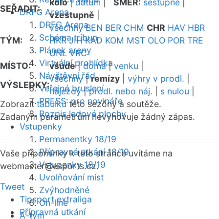
kolo
|
datum
|
SMĚR:
sestupně
|
SEŘADIT:
DRFG Arena
vzestupně
|
DRFG Arena
všechny
BEN
BER
CHM
CHR
HAV
HBR
Schéma tribun
TÝM:
HKR
JIH
KAD
KOM
MST
OLO
POR
TRE
Plánek areny
UNL
VRC
Virtuální prohlídka
MÍSTO:
všude
|
doma
|
venku
|
Návštěvní řád
všechny
|
remízy
|
výhry v prodl.
|
VÝSLEDKY:
Veřejné bruslení
nájezdy
|
prodl. nebo náj.
|
s nulou
|
PRESS: pro novináře
Zobrazit
tabulku
této sezóny a soutěže.
Rozpis ledové plochy
Zadaným parametrům nevyhovuje žádný zápas.
Vstupenky
Permanentky 18/19
Přípravná utkání 18/19
Vaše připomínky k této stránce uvítáme na
Vstupenky 18/19
webmaster
@esports.cz.
Uvolňování míst
Tweet
Zvýhodněné
Tipsport extraliga
On-line
Přípravná utkání
A-tým