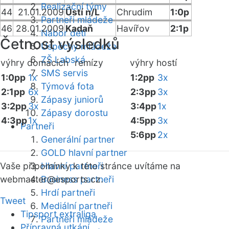
Realizační týmy
44
21.01.2009
Ústí n/L
Chrudim
1:0p
Partneři mládeže
46
28.01.2009
Kadaň
Havířov
2:1p
Nábor dětí
Četnost výsledků
Úspěchy mládeže
ZŠ Labská
výhry domácích
remízy
výhry hostí
SMS servis
1:0pp
1x
1:2pp
3x
Týmová fota
2:1pp
6x
2:3pp
3x
Zápasy juniorů
3:2pp
3x
3:4pp
1x
Zápasy dorostu
4:3pp
1x
4:5pp
3x
Partneři
5:6pp
2x
Generální partner
GOLD hlavní partner
Vaše připomínky k této stránce uvítáme na
Hlavní partneři
webmaster
Business partneři
@esports.cz.
Hrdí partneři
Tweet
Mediální partneři
Tipsport extraliga
Partneři mládeže
Přípravná utkání