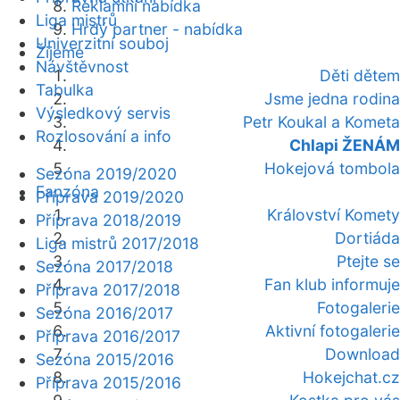
Reklamní nabídka
Liga mistrů
Hrdý partner - nabídka
Univerzitní souboj
Žijeme
Návštěvnost
Děti dětem
Tabulka
Jsme jedna rodina
Výsledkový servis
Petr Koukal a Kometa
Rozlosování a info
Chlapi ŽENÁM
Hokejová tombola
Sezóna 2019/2020
Fanzóna
Příprava 2019/2020
Království Komety
Příprava 2018/2019
Dortiáda
Liga mistrů 2017/2018
Ptejte se
Sezóna 2017/2018
Fan klub informuje
Příprava 2017/2018
Fotogalerie
Sezóna 2016/2017
Aktivní fotogalerie
Příprava 2016/2017
Download
Sezóna 2015/2016
Hokejchat.cz
Příprava 2015/2016