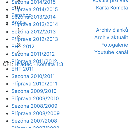
Kostka pro vás
Sezóna 2014/2015
Karta Kometa
Příprava 2014/2015
Fanshop
Sezóna 2013/2014
Archiv
Příprava 2013/2014
Archiv článků
Sezóna 2012/2013
Archiv aktualit
Příprava 2012/2013
Fotogalerie
EHT 2012
Youtube kanál
Sezóna 2011/2012
Příprava 2011/2012
ČF1:
Hradec - Kometa 1:3
EHT 2011
Sezóna 2010/2011
Příprava 2010/2011
Sezóna 2009/2010
Příprava 2009/2010
Sezóna 2008/2009
Příprava 2008/2009
Sezóna 2007/2008