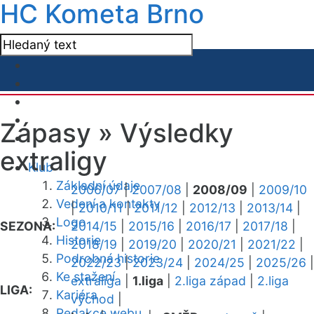
HC Kometa Brno
Zápasy »
Výsledky
extraligy
Klub
Základní údaje
2006/07
|
2007/08
|
2008/09
|
2009/10
Vedení a kontakty
|
2010/11
|
2011/12
|
2012/13
|
2013/14
|
Logo
SEZONA:
2014/15
|
2015/16
|
2016/17
|
2017/18
|
Historie
2018/19
|
2019/20
|
2020/21
|
2021/22
|
Podrobná historie
2022/23
|
2023/24
|
2024/25
|
2025/26
|
Ke stažení
extraliga
|
1.liga
|
2.liga západ
|
2.liga
LIGA:
Kariéra
východ
|
Redakce webu