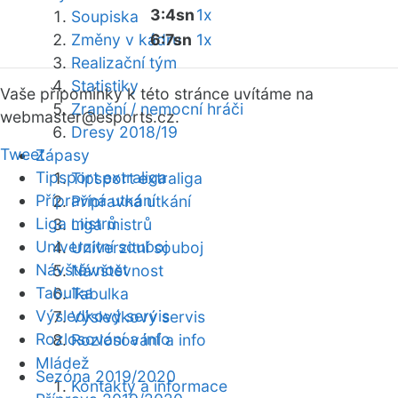
3:4sn
1x
Soupiska
Změny v kádru
6:7sn
1x
Realizační tým
Statistiky
Vaše připomínky k této stránce uvítáme na
Zranění / nemocní hráči
webmaster
@esports.cz.
Dresy 2018/19
Tweet
Zápasy
Tipsport extraliga
Tipsport extraliga
Přípravná utkání
Přípravná utkání
Liga mistrů
Liga mistrů
Univerzitní souboj
Univerzitní souboj
Návštěvnost
Návštěvnost
Tabulka
Tabulka
Výsledkový servis
Výsledkový servis
Rozlosování a info
Rozlosování a info
Mládež
Sezóna 2019/2020
Kontakty a informace