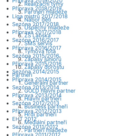
Příprava 2019/2020
Realizační týmy
Příprava 2018/2019
Partneři mládeže
Liga mistrů 2017/2018
Nábor dětí
Sezóna 2017/2018
Úspěchy mládeže
Příprava 2017/2018
ZŠ Labská
Sezóna 2016/2017
SMS servis
Příprava 2016/2017
Týmová fota
Sezóna 2015/2016
Zápasy juniorů
Příprava 2015/2016
Zápasy dorostu
Sezóna 2014/2015
Partneři
Příprava 2014/2015
Generální partner
Sezóna 2013/2014
GOLD hlavní partner
Příprava 2013/2014
Hlavní partneři
Sezóna 2012/2013
Business partneři
Příprava 2012/2013
Hrdí partneři
EHT 2012
Mediální partneři
Sezóna 2011/2012
Partneři mládeže
Příprava 2011/2012