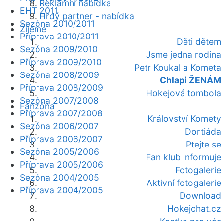
Reklamní nabídka
EHT 2011
Hrdý partner - nabídka
Sezóna 2010/2011
Žijeme
Příprava 2010/2011
Děti dětem
Sezóna 2009/2010
Jsme jedna rodina
Příprava 2009/2010
Petr Koukal a Kometa
Sezóna 2008/2009
Chlapi ŽENÁM
Příprava 2008/2009
Hokejová tombola
Sezóna 2007/2008
Fanzóna
Příprava 2007/2008
Království Komety
Sezóna 2006/2007
Dortiáda
Příprava 2006/2007
Ptejte se
Sezóna 2005/2006
Fan klub informuje
Příprava 2005/2006
Fotogalerie
Sezóna 2004/2005
Aktivní fotogalerie
Příprava 2004/2005
Download
Hokejchat.cz