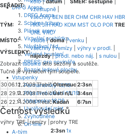
kolo
|
datum
|
SMĚR:
sestupně
|
SEŘADIT:
DRFG Arena
vzestupně
|
DRFG Arena
všechny
BEN
BER
CHM
CHR
HAV
HBR
Schéma tribun
TÝM:
HKR
JIH
KAD
KOM
MST
OLO
POR
TRE
Plánek areny
UNL
VRC
Virtuální prohlídka
MÍSTO:
všude
|
doma
|
venku
|
Návštěvní řád
všechny
|
remízy
|
výhry v prodl.
|
VÝSLEDKY:
Veřejné bruslení
nájezdy
|
prodl. nebo náj.
|
s nulou
|
PRESS: pro novináře
Zobrazit
tabulku
této sezóny a soutěže.
Rozpis ledové plochy
Tučně je vyznačen tým soupeře.
Vstupenky
30
06.12.2008
Třebíč
Olomouc
2:3sn
Permanentky 18/19
Přípravná utkání 18/19
28
29.11.2008
Třebíč
Ústí n/L
3:4sn
Vstupenky 18/19
26
22.11.2008
Třebíč
Kadaň
6:7sn
Uvolňování míst
Četnost výsledků
Zvýhodněné
výhry TRE |
remízy |
prohry TRE
On-line
2:3sn
1x
A-tým