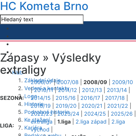
HC Kometa Brno
Zápasy »
Výsledky
extraligy
Klub
Základní údaje
2006/07
|
2007/08
|
2008/09
|
2009/10
Vedení a kontakty
|
2010/11
|
2011/12
|
2012/13
|
2013/14
|
Logo
SEZONA:
2014/15
|
2015/16
|
2016/17
|
2017/18
|
Historie
2018/19
|
2019/20
|
2020/21
|
2021/22
|
Podrobná historie
2022/23
|
2023/24
|
2024/25
|
2025/26
|
Ke stažení
extraliga
|
1.liga
|
2.liga západ
|
2.liga
LIGA:
Kariéra
východ
|
Redakce webu