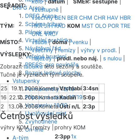
kolo
|
datum
|
SMĚR:
sestupně
|
SEŘADIT:
DRFG Arena
vzestupně
|
DRFG Arena
všechny
BEN
BER
CHM
CHR
HAV
HBR
Schéma tribun
TÝM:
HKR
JIH
KAD
KOM
MST
OLO
POR
TRE
Plánek areny
UNL
VRC
Virtuální prohlídka
MÍSTO:
všude
|
doma
|
venku
|
Návštěvní řád
všechny
|
remízy
|
výhry v prodl.
|
VÝSLEDKY:
Veřejné bruslení
nájezdy
|
prodl. nebo náj.
|
s nulou
|
PRESS: pro novináře
Zobrazit
tabulku
této sezóny a soutěže.
Rozpis ledové plochy
Tučně je vyznačen tým soupeře.
Vstupenky
25
19.11.2008
Kometa
Vrchlabí
3:4sn
Permanentky 18/19
Přípravná utkání 18/19
16
22.10.2008
Kometa
Kadaň
5:6p
Vstupenky 18/19
2
13.09.2008
Kometa
Ústí n/L
2:3p
Uvolňování míst
Četnost výsledků
Zvýhodněné
výhry KOM |
remízy |
prohry KOM
On-line
2:3pp
1x
A-tým