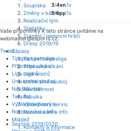
3:4sn
1x
Soupiska
Změny v kádru
5:6pp
1x
Realizační tým
Statistiky
Vaše připomínky k této stránce uvítáme na
Zranění / nemocní hráči
webmaster
@esports.cz.
Dresy 2018/19
Tweet
Zápasy
Tipsport extraliga
Tipsport extraliga
Přípravná utkání
Přípravná utkání
Liga mistrů
Liga mistrů
Univerzitní souboj
Univerzitní souboj
Návštěvnost
Návštěvnost
Tabulka
Tabulka
Výsledkový servis
Výsledkový servis
Rozlosování a info
Rozlosování a info
Mládež
Sezóna 2019/2020
Kontakty a informace