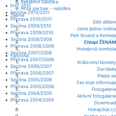
Reklamní nabídka
EHT 2011
Hrdý partner - nabídka
Sezóna 2010/2011
Žijeme
Příprava 2010/2011
Děti dětem
Sezóna 2009/2010
Jsme jedna rodina
Příprava 2009/2010
Petr Koukal a Kometa
Sezóna 2008/2009
Chlapi ŽENÁM
Příprava 2008/2009
Hokejová tombola
Sezóna 2007/2008
Fanzóna
Příprava 2007/2008
Království Komety
Sezóna 2006/2007
Dortiáda
Příprava 2006/2007
Ptejte se
Sezóna 2005/2006
Fan klub informuje
Příprava 2005/2006
Fotogalerie
Sezóna 2004/2005
Aktivní fotogalerie
Příprava 2004/2005
Download
Hokejchat.cz