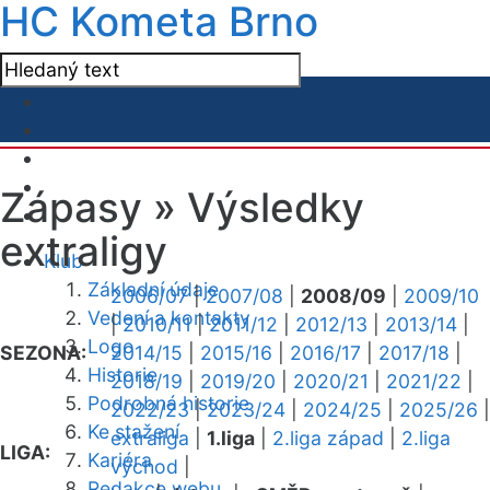
HC Kometa Brno
Zápasy »
Výsledky
extraligy
Klub
Základní údaje
2006/07
|
2007/08
|
2008/09
|
2009/10
Vedení a kontakty
|
2010/11
|
2011/12
|
2012/13
|
2013/14
|
Logo
SEZONA:
2014/15
|
2015/16
|
2016/17
|
2017/18
|
Historie
2018/19
|
2019/20
|
2020/21
|
2021/22
|
Podrobná historie
2022/23
|
2023/24
|
2024/25
|
2025/26
|
Ke stažení
extraliga
|
1.liga
|
2.liga západ
|
2.liga
LIGA:
Kariéra
východ
|
Redakce webu