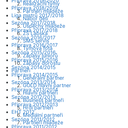
Příprava 2019/2020
Realizační týmy
Příprava 2018/2019
Partneři mládeže
Liga mistrů 2017/2018
Nábor dětí
Sezóna 2017/2018
Úspěchy mládeže
Příprava 2017/2018
ZŠ Labská
Sezóna 2016/2017
SMS servis
Příprava 2016/2017
Týmová fota
Sezóna 2015/2016
Zápasy juniorů
Příprava 2015/2016
Zápasy dorostu
Sezóna 2014/2015
Partneři
Příprava 2014/2015
Generální partner
Sezóna 2013/2014
GOLD hlavní partner
Příprava 2013/2014
Hlavní partneři
Sezóna 2012/2013
Business partneři
Příprava 2012/2013
Hrdí partneři
EHT 2012
Mediální partneři
Sezóna 2011/2012
Partneři mládeže
Příprava 2011/2012