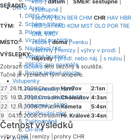
kolo
|
datum
|
SMĚR:
sestupně
|
SEŘADIT:
DRFG Arena
vzestupně
|
DRFG Arena
všechny
BEN
BER
CHM
CHR
HAV
HBR
Schéma tribun
TÝM:
HKR
JIH
KAD
KOM
MST
OLO
POR
TRE
Plánek areny
UNL
VRC
Virtuální prohlídka
MÍSTO:
všude
|
doma
|
venku
|
Návštěvní řád
všechny
|
remízy
|
výhry v prodl.
|
VÝSLEDKY:
Veřejné bruslení
nájezdy
|
prodl. nebo náj.
|
s nulou
|
PRESS: pro novináře
Zobrazit
tabulku
této sezóny a soutěže.
Rozpis ledové plochy
Tučně je vyznačen tým soupeře.
Vstupenky
27
26.11.2008
Chrudim
Havířov
2:1sn
Permanentky 18/19
Přípravná utkání 18/19
25
19.11.2008
Chrudim
Chomutov
4:3sn
Vstupenky 18/19
22
12.11.2008
Chrudim
Kometa
5:4sn
Uvolňování míst
9
04.10.2008
Chrudim
Hr. Králové
3:4sn
Zvýhodněné
Četnost výsledků
On-line
výhry CHR |
remízy |
prohry CHR
A-tým