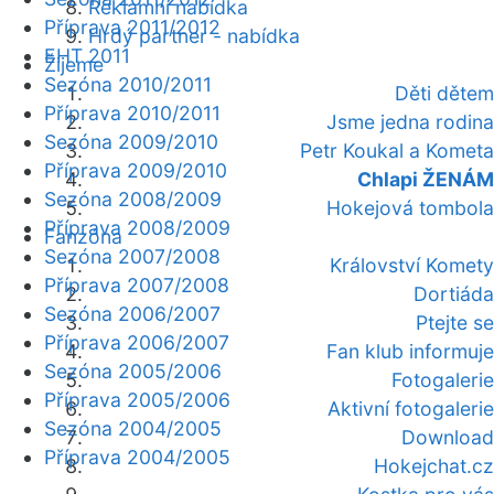
Reklamní nabídka
Příprava 2011/2012
Hrdý partner - nabídka
EHT 2011
Žijeme
Sezóna 2010/2011
Děti dětem
Příprava 2010/2011
Jsme jedna rodina
Sezóna 2009/2010
Petr Koukal a Kometa
Příprava 2009/2010
Chlapi ŽENÁM
Sezóna 2008/2009
Hokejová tombola
Příprava 2008/2009
Fanzóna
Sezóna 2007/2008
Království Komety
Příprava 2007/2008
Dortiáda
Sezóna 2006/2007
Ptejte se
Příprava 2006/2007
Fan klub informuje
Sezóna 2005/2006
Fotogalerie
Příprava 2005/2006
Aktivní fotogalerie
Sezóna 2004/2005
Download
Příprava 2004/2005
Hokejchat.cz