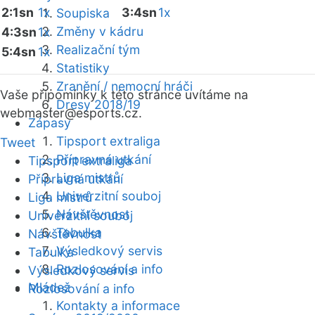
2:1sn
1x
3:4sn
1x
Soupiska
Změny v kádru
4:3sn
1x
Realizační tým
5:4sn
1x
Statistiky
Zranění / nemocní hráči
Vaše připomínky k této stránce uvítáme na
Dresy 2018/19
webmaster
@esports.cz.
Zápasy
Tipsport extraliga
Tweet
Přípravná utkání
Tipsport extraliga
Liga mistrů
Přípravná utkání
Univerzitní souboj
Liga mistrů
Návštěvnost
Univerzitní souboj
Tabulka
Návštěvnost
Výsledkový servis
Tabulka
Rozlosování a info
Výsledkový servis
Mládež
Rozlosování a info
Kontakty a informace