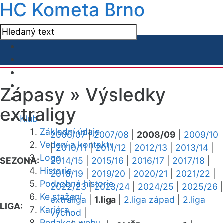
HC Kometa Brno
Zápasy »
Výsledky
extraligy
Klub
Základní údaje
2006/07
|
2007/08
|
2008/09
|
2009/10
Vedení a kontakty
|
2010/11
|
2011/12
|
2012/13
|
2013/14
|
Logo
SEZONA:
2014/15
|
2015/16
|
2016/17
|
2017/18
|
Historie
2018/19
|
2019/20
|
2020/21
|
2021/22
|
Podrobná historie
2022/23
|
2023/24
|
2024/25
|
2025/26
|
Ke stažení
extraliga
|
1.liga
|
2.liga západ
|
2.liga
LIGA:
Kariéra
východ
|
Redakce webu