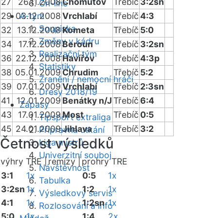
27
26.11.2008
Chomutov
Třebíč
3:2sn
On-line
29
03.12.2008
A-tým
Vrchlabí
Třebíč
4:3
Soupiska
32
13.12.2008
Kometa
Třebíč
5:0
Změny v kádru
34
17.12.2008
Beroun
Třebíč
3:2sn
Realizační tým
36
22.12.2008
Havířov
Třebíč
4:3p
Statistiky
38
05.01.2009
Chrudim
Třebíč
5:2
Zranění / nemocní hráči
39
07.01.2009
Vrchlabí
Třebíč
2:3sn
Dresy 2018/19
41
12.01.2009
Benátky n/J
Třebíč
6:4
Zápasy
43
17.01.2009
Most
Třebíč
0:5
Tipsport extraliga
45
24.01.2009
Jihlava
Třebíč
3:2
Přípravná utkání
Četnost výsledků
Liga mistrů
Univerzitní souboj
výhry TRE |
remízy |
prohry TRE
Návštěvnost
3:1
1x
0:5
1x
Tabulka
3:2sn
1x
1:2
1x
Výsledkový servis
4:1
1x
1:2sn
1x
Rozlosování a info
5:0
1x
1:4
2x