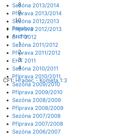
Sezóna 2013/2014
Příprava 2013/2014
Sezóna 2012/2013
Fanshop
Příprava 2012/2013
Archiv
EHT 2012
Sezóna 2011/2012
Příprava 2011/2012
EHT 2011
Sezóna 2010/2011
Příprava 2010/2011
ČF1:
Hradec - Kometa 1:3
Sezóna 2009/2010
Příprava 2009/2010
Sezóna 2008/2009
Příprava 2008/2009
Sezóna 2007/2008
Příprava 2007/2008
Sezóna 2006/2007