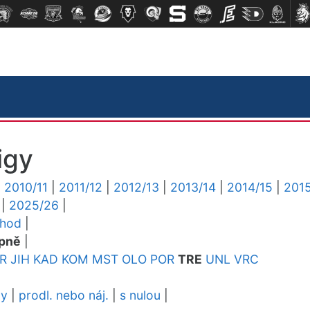
igy
|
2010/11
|
2011/12
|
2012/13
|
2013/14
|
2014/15
|
2015
|
2025/26
|
chod
|
pně
|
R
JIH
KAD
KOM
MST
OLO
POR
TRE
UNL
VRC
dy
|
prodl. nebo náj.
|
s nulou
|