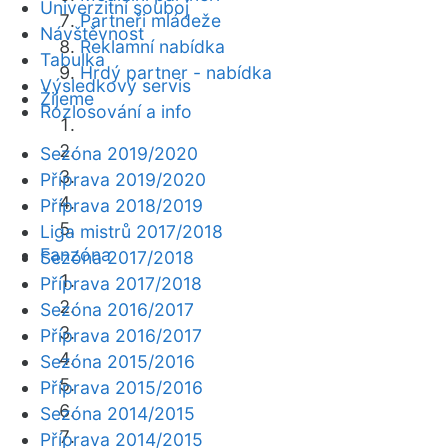
Univerzitní souboj
Partneři mládeže
Návštěvnost
Reklamní nabídka
Tabulka
Hrdý partner - nabídka
Výsledkový servis
Žijeme
Rozlosování a info
Sezóna 2019/2020
Příprava 2019/2020
Příprava 2018/2019
Liga mistrů 2017/2018
Fanzóna
Sezóna 2017/2018
Příprava 2017/2018
Sezóna 2016/2017
Příprava 2016/2017
Sezóna 2015/2016
Příprava 2015/2016
Sezóna 2014/2015
Příprava 2014/2015