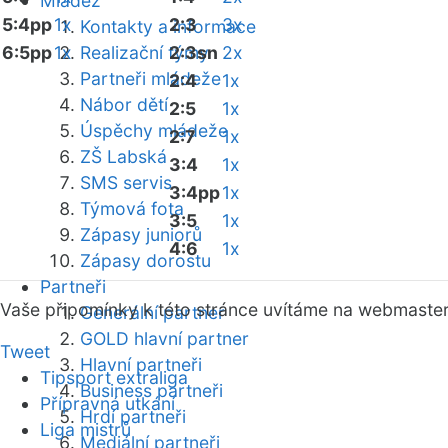
Mládež
5:4pp
1x
2:3
3x
Kontakty a informace
6:5pp
1x
Realizační týmy
2:3sn
2x
Partneři mládeže
2:4
1x
Nábor dětí
2:5
1x
Úspěchy mládeže
2:7
1x
ZŠ Labská
3:4
1x
SMS servis
3:4pp
1x
Týmová fota
3:5
1x
Zápasy juniorů
4:6
1x
Zápasy dorostu
Partneři
Vaše připomínky k této stránce uvítáme na webmaste
Generální partner
GOLD hlavní partner
Tweet
Hlavní partneři
Tipsport extraliga
Business partneři
Přípravná utkání
Hrdí partneři
Liga mistrů
Mediální partneři