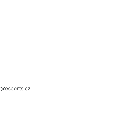
r
@esports.cz.