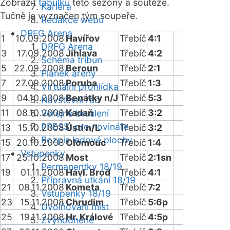
Zobrazit
tabulku
této sezóny a soutěže.
Kariéra
Tučně je vyznačen tým soupeře.
Redakce webu
DRFG Arena
1
10.09.2008
Havířov
Třebíč
4:1
DRFG Arena
3
17.09.2008
Jihlava
Třebíč
4:2
Schéma tribun
5
22.09.2008
Beroun
Třebíč
2:1
Plánek areny
7
27.09.2008
Poruba
Třebíč
1:3
Virtuální prohlídka
9
04.10.2008
Benátky n/J
Třebíč
5:3
Návštěvní řád
11
08.10.2008
Kadaň
Třebíč
3:2
Veřejné bruslení
PRESS: pro novináře
13
15.10.2008
Ústí n/L
Třebíč
3:2
Rozpis ledové plochy
15
20.10.2008
Olomouc
Třebíč
1:4
Vstupenky
17
25.10.2008
Most
Třebíč
2:1sn
Permanentky 18/19
19
01.11.2008
Havl. Brod
Třebíč
4:1
Přípravná utkání 18/19
21
08.11.2008
Kometa
Třebíč
7:2
Vstupenky 18/19
23
15.11.2008
Chrudim
Třebíč
5:6p
Uvolňování míst
25
19.11.2008
Hr. Králové
Třebíč
4:5p
Zvýhodněné