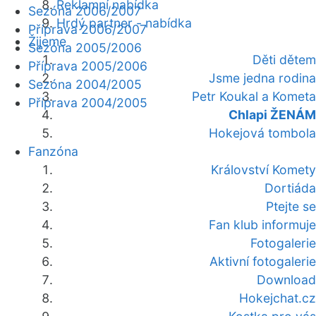
Reklamní nabídka
Sezóna 2006/2007
Hrdý partner - nabídka
Příprava 2006/2007
Žijeme
Sezóna 2005/2006
Děti dětem
Příprava 2005/2006
Jsme jedna rodina
Sezóna 2004/2005
Petr Koukal a Kometa
Příprava 2004/2005
Chlapi ŽENÁM
Hokejová tombola
Fanzóna
Království Komety
Dortiáda
Ptejte se
Fan klub informuje
Fotogalerie
Aktivní fotogalerie
Download
Hokejchat.cz