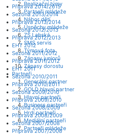
Realizační týmy
Příprava 2014/2015
Partneři mládeže
Sezóna 2013/2014
Nábor dětí
Příprava 2013/2014
Úspěchy mládeže
Sezóna 2012/2013
ZŠ Labská
Příprava 2012/2013
SMS servis
EHT 2012
Týmová fota
Sezóna 2011/2012
Zápasy juniorů
Příprava 2011/2012
Zápasy dorostu
EHT 2011
Partneři
Sezóna 2010/2011
Generální partner
Příprava 2010/2011
GOLD hlavní partner
Sezóna 2009/2010
Hlavní partneři
Příprava 2009/2010
Business partneři
Sezóna 2008/2009
Hrdí partneři
Příprava 2008/2009
Mediální partneři
Sezóna 2007/2008
Partneři mládeže
Příprava 2007/2008