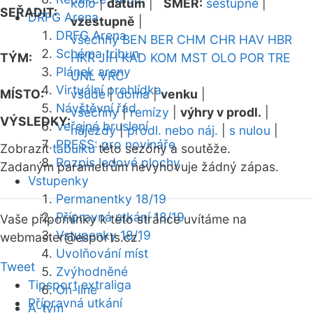
kolo
|
datum
|
SMĚR:
sestupně
|
SEŘADIT:
DRFG Arena
vzestupně
|
DRFG Arena
všechny
BEN
BER
CHM
CHR
HAV
HBR
Schéma tribun
TÝM:
HKR
JIH
KAD
KOM
MST
OLO
POR
TRE
Plánek areny
UNL
VRC
Virtuální prohlídka
MÍSTO:
všude
|
doma
|
venku
|
Návštěvní řád
všechny
|
remízy
|
výhry v prodl.
|
VÝSLEDKY:
Veřejné bruslení
nájezdy
|
prodl. nebo náj.
|
s nulou
|
PRESS: pro novináře
Zobrazit
tabulku
této sezóny a soutěže.
Rozpis ledové plochy
Zadaným parametrům nevyhovuje žádný zápas.
Vstupenky
Permanentky 18/19
Přípravná utkání 18/19
Vaše připomínky k této stránce uvítáme na
Vstupenky 18/19
webmaster
@esports.cz.
Uvolňování míst
Tweet
Zvýhodněné
Tipsport extraliga
On-line
Přípravná utkání
A-tým