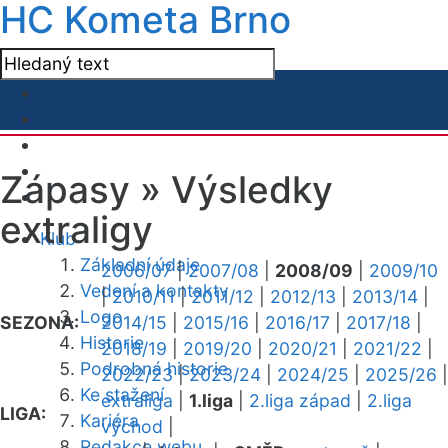
HC Kometa Brno
Zápasy »
Výsledky
extraligy
Klub
Základní údaje
2006/07
|
2007/08
|
2008/09
|
2009/10
Vedení a kontakty
|
2010/11
|
2011/12
|
2012/13
|
2013/14
|
Logo
SEZONA:
2014/15
|
2015/16
|
2016/17
|
2017/18
|
Historie
2018/19
|
2019/20
|
2020/21
|
2021/22
|
Podrobná historie
2022/23
|
2023/24
|
2024/25
|
2025/26
|
Ke stažení
extraliga
|
1.liga
|
2.liga západ
|
2.liga
LIGA:
Kariéra
východ
|
Redakce webu