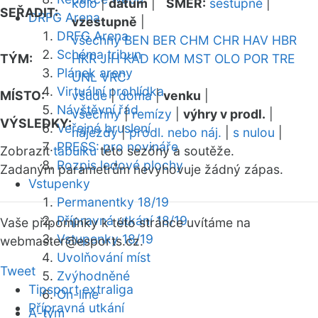
kolo
|
datum
|
SMĚR:
sestupně
|
SEŘADIT:
DRFG Arena
vzestupně
|
DRFG Arena
všechny
BEN
BER
CHM
CHR
HAV
HBR
Schéma tribun
TÝM:
HKR
JIH
KAD
KOM
MST
OLO
POR
TRE
Plánek areny
UNL
VRC
Virtuální prohlídka
MÍSTO:
všude
|
doma
|
venku
|
Návštěvní řád
všechny
|
remízy
|
výhry v prodl.
|
VÝSLEDKY:
Veřejné bruslení
nájezdy
|
prodl. nebo náj.
|
s nulou
|
PRESS: pro novináře
Zobrazit
tabulku
této sezóny a soutěže.
Rozpis ledové plochy
Zadaným parametrům nevyhovuje žádný zápas.
Vstupenky
Permanentky 18/19
Přípravná utkání 18/19
Vaše připomínky k této stránce uvítáme na
Vstupenky 18/19
webmaster
@esports.cz.
Uvolňování míst
Tweet
Zvýhodněné
Tipsport extraliga
On-line
Přípravná utkání
A-tým