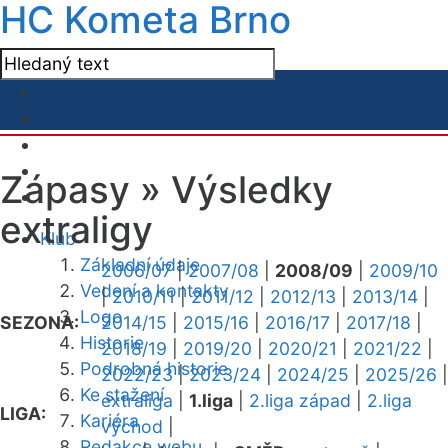
HC Kometa Brno
Zápasy »
Výsledky
extraligy
Klub
Základní údaje
2006/07
|
2007/08
|
2008/09
|
2009/10
Vedení a kontakty
|
2010/11
|
2011/12
|
2012/13
|
2013/14
|
Logo
SEZONA:
2014/15
|
2015/16
|
2016/17
|
2017/18
|
Historie
2018/19
|
2019/20
|
2020/21
|
2021/22
|
Podrobná historie
2022/23
|
2023/24
|
2024/25
|
2025/26
|
Ke stažení
extraliga
|
1.liga
|
2.liga západ
|
2.liga
LIGA:
Kariéra
východ
|
Redakce webu