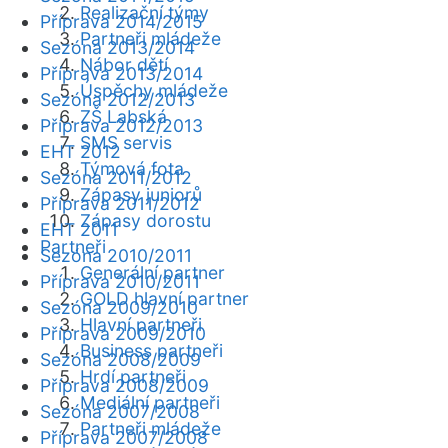
Realizační týmy
Příprava 2014/2015
Partneři mládeže
Sezóna 2013/2014
Nábor dětí
Příprava 2013/2014
Úspěchy mládeže
Sezóna 2012/2013
ZŠ Labská
Příprava 2012/2013
SMS servis
EHT 2012
Týmová fota
Sezóna 2011/2012
Zápasy juniorů
Příprava 2011/2012
Zápasy dorostu
EHT 2011
Partneři
Sezóna 2010/2011
Generální partner
Příprava 2010/2011
GOLD hlavní partner
Sezóna 2009/2010
Hlavní partneři
Příprava 2009/2010
Business partneři
Sezóna 2008/2009
Hrdí partneři
Příprava 2008/2009
Mediální partneři
Sezóna 2007/2008
Partneři mládeže
Příprava 2007/2008