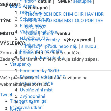
kolo
|
datum
|
SMĚR:
sestupně
|
SEŘADIT:
DRFG Arena
vzestupně
|
DRFG Arena
všechny
BEN
BER
CHM
CHR
HAV
HBR
Schéma tribun
TÝM:
HKR
JIH
KAD
KOM
MST
OLO
POR
TRE
Plánek areny
UNL
VRC
Virtuální prohlídka
MÍSTO:
všude
|
doma
|
venku
|
Návštěvní řád
všechny
|
remízy
|
výhry v prodl.
|
VÝSLEDKY:
Veřejné bruslení
nájezdy
|
prodl. nebo náj.
|
s nulou
|
PRESS: pro novináře
Zobrazit
tabulku
této sezóny a soutěže.
Rozpis ledové plochy
Zadaným parametrům nevyhovuje žádný zápas.
Vstupenky
Permanentky 18/19
Přípravná utkání 18/19
Vaše připomínky k této stránce uvítáme na
Vstupenky 18/19
webmaster
@esports.cz.
Uvolňování míst
Tweet
Zvýhodněné
Tipsport extraliga
On-line
Přípravná utkání
A-tým