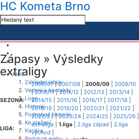
HC Kometa Brno
Zápasy »
Výsledky
extraligy
Klub
Základní údaje
2006/07
|
2007/08
|
2008/09
|
2009/10
Vedení a kontakty
|
2010/11
|
2011/12
|
2012/13
|
2013/14
|
Logo
SEZONA:
2014/15
|
2015/16
|
2016/17
|
2017/18
|
Historie
2018/19
|
2019/20
|
2020/21
|
2021/22
|
Podrobná historie
2022/23
|
2023/24
|
2024/25
|
2025/26
|
Ke stažení
extraliga
|
1.liga
|
2.liga západ
|
2.liga
LIGA:
Kariéra
východ
|
Redakce webu