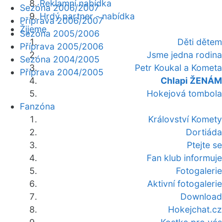
Reklamní nabídka
Sezóna 2006/2007
Hrdý partner - nabídka
Příprava 2006/2007
Žijeme
Sezóna 2005/2006
Děti dětem
Příprava 2005/2006
Jsme jedna rodina
Sezóna 2004/2005
Petr Koukal a Kometa
Příprava 2004/2005
Chlapi ŽENÁM
Hokejová tombola
Fanzóna
Království Komety
Dortiáda
Ptejte se
Fan klub informuje
Fotogalerie
Aktivní fotogalerie
Download
Hokejchat.cz