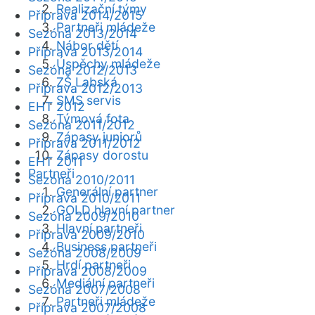
Realizační týmy
Příprava 2014/2015
Partneři mládeže
Sezóna 2013/2014
Nábor dětí
Příprava 2013/2014
Úspěchy mládeže
Sezóna 2012/2013
ZŠ Labská
Příprava 2012/2013
SMS servis
EHT 2012
Týmová fota
Sezóna 2011/2012
Zápasy juniorů
Příprava 2011/2012
Zápasy dorostu
EHT 2011
Partneři
Sezóna 2010/2011
Generální partner
Příprava 2010/2011
GOLD hlavní partner
Sezóna 2009/2010
Hlavní partneři
Příprava 2009/2010
Business partneři
Sezóna 2008/2009
Hrdí partneři
Příprava 2008/2009
Mediální partneři
Sezóna 2007/2008
Partneři mládeže
Příprava 2007/2008