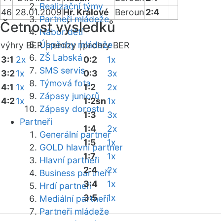
Realizační týmy
46
28.01.2009
Hr. Králové
Beroun
2:4
Partneři mládeže
Četnost výsledků
Nábor dětí
Úspěchy mládeže
výhry BER |
remízy |
prohry BER
ZŠ Labská
3:1
2x
0:2
1x
SMS servis
3:2
1x
0:3
3x
Týmová fota
4:1
1x
1:2
2x
Zápasy juniorů
4:2
1x
1:2sn
1x
Zápasy dorostu
1:3
3x
Partneři
1:4
2x
Generální partner
1:5
1x
GOLD hlavní partner
1:7
1x
Hlavní partneři
2:4
2x
Business partneři
3:4
1x
Hrdí partneři
3:5
1x
Mediální partneři
Partneři mládeže