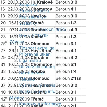
15
20.10.2008
Hr. Králové
Beroun
3:0
Soupiska
16
22.10.2008
Chomutov
Beroun
4:1
Změny v kádru
18
29.10.2008
Havířov
Beroun
3:0
Realizační tým
20
05.11.2008
Třebíč
Beroun
1:3
Statistiky
Zranění / nemocní hráči
21
07.11.2008
Poruba
Beroun
4:3
Dresy 2018/19
23
15.11.2008
Kadaň
Beroun
1:3
Zápasy
25
19.11.2008
Olomouc
Beroun
3:1
Tipsport extraliga
27
26.11.2008
Havl. Brod
Beroun
4:1
Přípravná utkání
29
03.12.2008
Chrudim
Beroun
4:2
Liga mistrů
31
10.12.2008
Chomutov
Beroun
5:1
Univerzitní souboj
33
15.12.2008
Poruba
Beroun
1:4
Návštěvnost
35
20.12.2008
Olomouc
Beroun
2:1sn
Tabulka
37
03.01.2009
Výsledkový servis
Havl. Brod
Beroun
3:0
Rozlosování a info
40
10.01.2009
Ústí n/L
Beroun
3:1
Mládež
42
14.01.2009
Třebíč
Beroun
3:1
Kontakty a informace
44
21.01.2009
Kadaň
Beroun
2:1