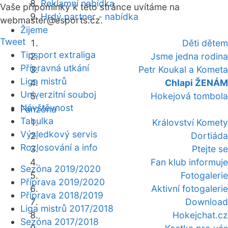
Reklamní nabídka
Vaše připomínky k této stránce uvítáme na
Hrdý partner - nabídka
webmaster
@esports.cz.
Žijeme
Tweet
Děti dětem
Tipsport extraliga
Jsme jedna rodina
Přípravná utkání
Petr Koukal a Kometa
Liga mistrů
Chlapi ŽENÁM
Univerzitní souboj
Hokejová tombola
Návštěvnost
Fanzóna
Tabulka
Království Komety
Výsledkový servis
Dortiáda
Rozlosování a info
Ptejte se
Fan klub informuje
Sezóna 2019/2020
Fotogalerie
Příprava 2019/2020
Aktivní fotogalerie
Příprava 2018/2019
Download
Liga mistrů 2017/2018
Hokejchat.cz
Sezóna 2017/2018