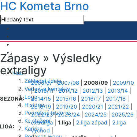
HC Kometa Brno
Zápasy »
Výsledky
extraligy
Klub
Základní údaje
2006/07
|
2007/08
|
2008/09
|
2009/10
Vedení a kontakty
|
2010/11
|
2011/12
|
2012/13
|
2013/14
|
Logo
SEZONA:
2014/15
|
2015/16
|
2016/17
|
2017/18
|
Historie
2018/19
|
2019/20
|
2020/21
|
2021/22
|
Podrobná historie
2022/23
|
2023/24
|
2024/25
|
2025/26
|
Ke stažení
extraliga
|
1.liga
|
2.liga západ
|
2.liga
LIGA:
Kariéra
východ
|
Redakce webu