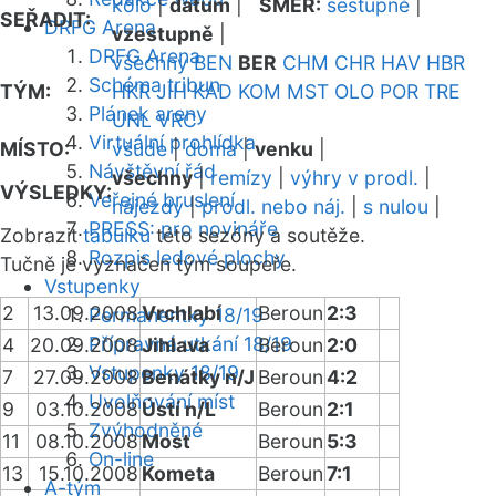
kolo
|
datum
|
SMĚR:
sestupně
|
SEŘADIT:
DRFG Arena
vzestupně
|
DRFG Arena
všechny
BEN
BER
CHM
CHR
HAV
HBR
Schéma tribun
TÝM:
HKR
JIH
KAD
KOM
MST
OLO
POR
TRE
Plánek areny
UNL
VRC
Virtuální prohlídka
MÍSTO:
všude
|
doma
|
venku
|
Návštěvní řád
všechny
|
remízy
|
výhry v prodl.
|
VÝSLEDKY:
Veřejné bruslení
nájezdy
|
prodl. nebo náj.
|
s nulou
|
PRESS: pro novináře
Zobrazit
tabulku
této sezóny a soutěže.
Rozpis ledové plochy
Tučně je vyznačen tým soupeře.
Vstupenky
2
13.09.2008
Vrchlabí
Beroun
2:3
Permanentky 18/19
Přípravná utkání 18/19
4
20.09.2008
Jihlava
Beroun
2:0
Vstupenky 18/19
7
27.09.2008
Benátky n/J
Beroun
4:2
Uvolňování míst
9
03.10.2008
Ústí n/L
Beroun
2:1
Zvýhodněné
11
08.10.2008
Most
Beroun
5:3
On-line
13
15.10.2008
Kometa
Beroun
7:1
A-tým