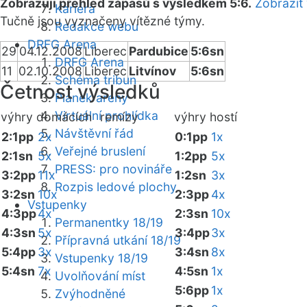
Zobrazuji přehled zápasů s výsledkem 5:6.
Zobrazit
Kariéra
Tučně jsou vyznačeny vítězné týmy.
Redakce webu
DRFG Arena
29
04.12.2008
Liberec
Pardubice
5:6sn
DRFG Arena
11
02.10.2008
Liberec
Litvínov
5:6sn
Schéma tribun
Četnost výsledků
Plánek areny
Virtuální prohlídka
výhry domácích
remízy
výhry hostí
Návštěvní řád
2:1pp
2x
0:1pp
1x
Veřejné bruslení
2:1sn
5x
1:2pp
5x
PRESS: pro novináře
3:2pp
11x
1:2sn
3x
Rozpis ledové plochy
3:2sn
10x
2:3pp
4x
Vstupenky
4:3pp
4x
2:3sn
10x
Permanentky 18/19
4:3sn
5x
3:4pp
3x
Přípravná utkání 18/19
5:4pp
3x
3:4sn
8x
Vstupenky 18/19
5:4sn
7x
4:5sn
1x
Uvolňování míst
5:6pp
1x
Zvýhodněné