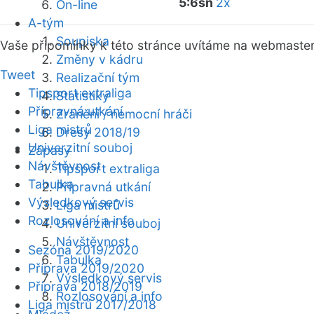
5:6sn
2x
On-line
A-tým
Soupiska
Vaše připomínky k této stránce uvítáme na webmaste
Změny v kádru
Tweet
Realizační tým
Tipsport extraliga
Statistiky
Přípravná utkání
Zranění / nemocní hráči
Liga mistrů
Dresy 2018/19
Univerzitní souboj
Zápasy
Návštěvnost
Tipsport extraliga
Tabulka
Přípravná utkání
Výsledkový servis
Liga mistrů
Rozlosování a info
Univerzitní souboj
Návštěvnost
Sezóna 2019/2020
Tabulka
Příprava 2019/2020
Výsledkový servis
Příprava 2018/2019
Rozlosování a info
Liga mistrů 2017/2018