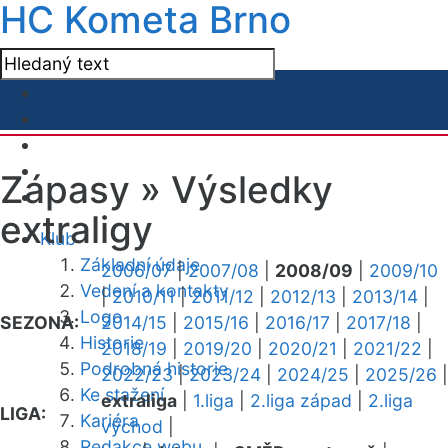
HC Kometa Brno
Zápasy »
Výsledky
extraligy
Klub
Základní údaje
2006/07
|
2007/08
|
2008/09
|
2009/10
Vedení a kontakty
|
2010/11
|
2011/12
|
2012/13
|
2013/14
|
Logo
SEZONA:
2014/15
|
2015/16
|
2016/17
|
2017/18
|
Historie
2018/19
|
2019/20
|
2020/21
|
2021/22
|
Podrobná historie
2022/23
|
2023/24
|
2024/25
|
2025/26
|
Ke stažení
extraliga
|
1.liga
|
2.liga západ
|
2.liga
LIGA:
Kariéra
východ
|
Redakce webu