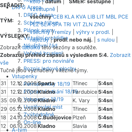
kolo
|
datum
|
SMĚR:
sestupně
|
SEŘADIT:
DRFG Arena
vzestupně
|
DRFG Arena
všechny
CEB
KLA
KVA
LIB
LIT
MBL
PCE
TÝM:
Schéma tribun
PLZ
SLA
SPA
TRI
VIT
ZLN
ZNO
Plánek areny
všechny
|
remízy
|
výhry v prodl.
|
VÝSLEDKY:
Virtuální prohlídka
nájezdy
|
prodl. nebo náj.
|
s nulou
|
Návštěvní řád
Zobrazit
tabulku
této sezóny a soutěže.
Veřejné bruslení
Zobrazuji přehled zápasů s výsledkem 5:4.
Zobrazit
PRESS: pro novináře
vše
Rozpis ledové plochy
Tučně jsou vyznačeny vítězné týmy.
Vstupenky
31
12.12.2008
Sparta
Třinec
5:4sn
Permanentky 18/19
Přípravná utkání 18/19
31
12.12.2008
Kladno
Pardubice
5:4sn
Vstupenky 18/19
35
09.12.2008
Kladno
K. Vary
5:4sn
Uvolňování míst
29
05.12.2008
Kladno
Třinec
5:4sn
Zvýhodněné
18
24.10.2008
Č.Budějovice
Plzeň
5:4sn
On-line
12
06.10.2008
Kladno
Slavia
5:4sn
A-tým