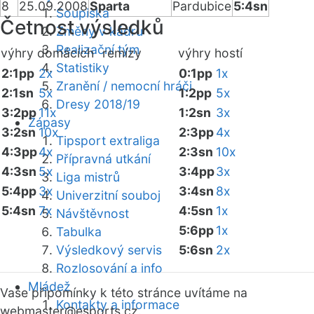
8
25.09.2008
Sparta
Pardubice
5:4sn
Soupiska
Četnost výsledků
Změny v kádru
Realizační tým
výhry domácích
remízy
výhry hostí
Statistiky
2:1pp
2x
0:1pp
1x
Zranění / nemocní hráči
2:1sn
5x
1:2pp
5x
Dresy 2018/19
3:2pp
11x
1:2sn
3x
Zápasy
3:2sn
10x
2:3pp
4x
Tipsport extraliga
4:3pp
4x
2:3sn
10x
Přípravná utkání
4:3sn
5x
3:4pp
3x
Liga mistrů
5:4pp
3x
3:4sn
8x
Univerzitní souboj
5:4sn
7x
4:5sn
1x
Návštěvnost
5:6pp
1x
Tabulka
Výsledkový servis
5:6sn
2x
Rozlosování a info
Mládež
Vaše připomínky k této stránce uvítáme na
Kontakty a informace
webmaster
@esports.cz.