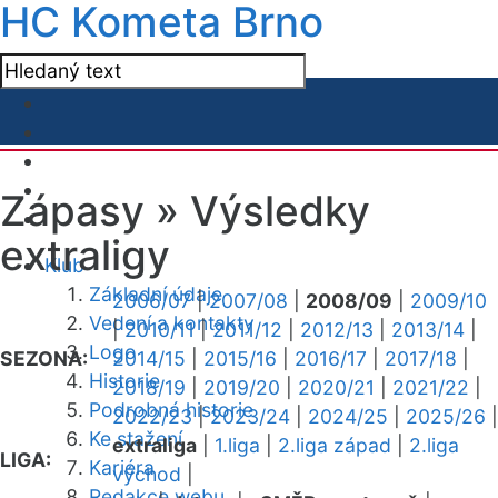
HC Kometa Brno
Zápasy »
Výsledky
extraligy
Klub
Základní údaje
2006/07
|
2007/08
|
2008/09
|
2009/10
Vedení a kontakty
|
2010/11
|
2011/12
|
2012/13
|
2013/14
|
Logo
SEZONA:
2014/15
|
2015/16
|
2016/17
|
2017/18
|
Historie
2018/19
|
2019/20
|
2020/21
|
2021/22
|
Podrobná historie
2022/23
|
2023/24
|
2024/25
|
2025/26
|
Ke stažení
extraliga
|
1.liga
|
2.liga západ
|
2.liga
LIGA:
Kariéra
východ
|
Redakce webu