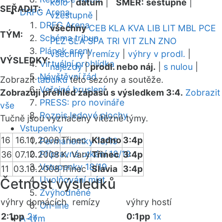
kolo
|
datum
|
SMĚR:
sestupně
|
SEŘADIT:
DRFG Arena
vzestupně
|
DRFG Arena
všechny
CEB
KLA
KVA
LIB
LIT
MBL
PCE
TÝM:
Schéma tribun
PLZ
SLA
SPA
TRI
VIT
ZLN
ZNO
Plánek areny
všechny
|
remízy
|
výhry v prodl.
|
VÝSLEDKY:
Virtuální prohlídka
nájezdy
|
prodl. nebo náj.
|
s nulou
|
Návštěvní řád
Zobrazit
tabulku
této sezóny a soutěže.
Veřejné bruslení
Zobrazuji přehled zápasů s výsledkem 3:4.
Zobrazit
PRESS: pro novináře
vše
Rozpis ledové plochy
Tučně jsou vyznačeny vítězné týmy.
Vstupenky
16
16.10.2008
Třinec
Kladno
3:4p
Permanentky 18/19
Přípravná utkání 18/19
36
07.10.2008
K. Vary
Třinec
3:4p
Vstupenky 18/19
11
03.10.2008
Třinec
Slavia
3:4p
Uvolňování míst
Četnost výsledků
Zvýhodněné
výhry domácích
remízy
výhry hostí
On-line
2:1pp
2x
0:1pp
1x
A-tým