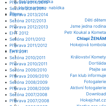
Reklamní nabídka
Příprava 2014/2015
Hrdý partner - nabídka
Sezóna 2013/2014
Žijeme
Příprava 2013/2014
Děti dětem
Sezóna 2012/2013
Jsme jedna rodina
Příprava 2012/2013
Petr Koukal a Kometa
EHT 2012
Chlapi ŽENÁM
Sezóna 2011/2012
Hokejová tombola
Příprava 2011/2012
Fanzóna
EHT 2011
Království Komety
Sezóna 2010/2011
Dortiáda
Příprava 2010/2011
Ptejte se
Sezóna 2009/2010
Fan klub informuje
Příprava 2009/2010
Fotogalerie
Sezóna 2008/2009
Aktivní fotogalerie
Příprava 2008/2009
Download
Sezóna 2007/2008
Hokejchat.cz
Příprava 2007/2008