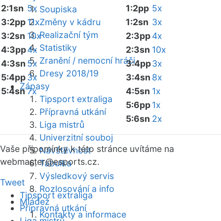
2:1sn
5x
1:2pp
5x
Soupiska
3:2pp
11x
Změny v kádru
1:2sn
3x
Realizační tým
3:2sn
10x
2:3pp
4x
Statistiky
4:3pp
4x
2:3sn
10x
Zranění / nemocní hráči
4:3sn
5x
3:4pp
3x
Dresy 2018/19
5:4pp
3x
3:4sn
8x
Zápasy
5:4sn
7x
4:5sn
1x
Tipsport extraliga
5:6pp
1x
Přípravná utkání
5:6sn
2x
Liga mistrů
Univerzitní souboj
Vaše připomínky k této stránce uvítáme na
Návštěvnost
webmaster
@esports.cz.
Tabulka
Výsledkový servis
Tweet
Rozlosování a info
Tipsport extraliga
Mládež
Přípravná utkání
Kontakty a informace
Liga mistrů