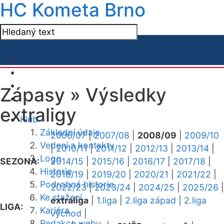
HC Kometa Brno
Zápasy »
Výsledky
extraligy
Klub
Základní údaje
2006/07
|
2007/08
|
2008/09
|
2009/10
Vedení a kontakty
|
2010/11
|
2011/12
|
2012/13
|
2013/14
|
Logo
SEZONA:
2014/15
|
2015/16
|
2016/17
|
2017/18
|
Historie
2018/19
|
2019/20
|
2020/21
|
2021/22
|
Podrobná historie
2022/23
|
2023/24
|
2024/25
|
2025/26
|
Ke stažení
extraliga
|
1.liga
|
2.liga západ
|
2.liga
LIGA:
Kariéra
východ
|
Redakce webu