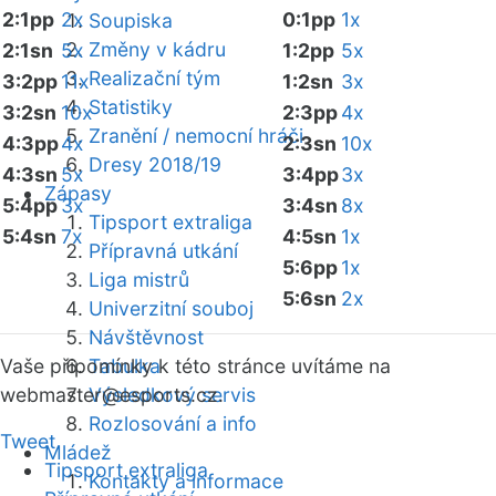
2:1pp
2x
0:1pp
1x
Soupiska
Změny v kádru
2:1sn
5x
1:2pp
5x
Realizační tým
3:2pp
11x
1:2sn
3x
Statistiky
3:2sn
10x
2:3pp
4x
Zranění / nemocní hráči
4:3pp
4x
2:3sn
10x
Dresy 2018/19
4:3sn
5x
3:4pp
3x
Zápasy
5:4pp
3x
3:4sn
8x
Tipsport extraliga
5:4sn
7x
4:5sn
1x
Přípravná utkání
5:6pp
1x
Liga mistrů
5:6sn
2x
Univerzitní souboj
Návštěvnost
Vaše připomínky k této stránce uvítáme na
Tabulka
webmaster
Výsledkový servis
@esports.cz.
Rozlosování a info
Tweet
Mládež
Tipsport extraliga
Kontakty a informace