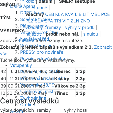
kolo
|
datum
|
SMĚR:
sestupně
|
SEŘADIT:
DRFG Arena
vzestupně
|
DRFG Arena
všechny
CEB
KLA
KVA
LIB
LIT
MBL
PCE
TÝM:
Schéma tribun
PLZ
SLA
SPA
TRI
VIT
ZLN
ZNO
Plánek areny
všechny
|
remízy
|
výhry v prodl.
|
VÝSLEDKY:
Virtuální prohlídka
nájezdy
|
prodl. nebo náj.
|
s nulou
|
Návštěvní řád
Zobrazit
tabulku
této sezóny a soutěže.
Veřejné bruslení
Zobrazuji přehled zápasů s výsledkem 2:3.
Zobrazit
PRESS: pro novináře
vše
Rozpis ledové plochy
Tučně jsou vyznačeny vítězné týmy.
Vstupenky
42
16.01.2009
Pardubice
Liberec
2:3p
Permanentky 18/19
Přípravná utkání 18/19
40
11.01.2009
Pardubice
K. Vary
2:3p
Vstupenky 18/19
39
09.01.2009
Třinec
Vítkovice
2:3p
Uvolňování míst
10
30.09.2008
K. Vary
Třinec
2:3p
Zvýhodněné
Četnost výsledků
On-line
výhry domácích
remízy
výhry hostí
A-tým