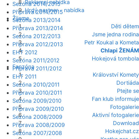
Reklamní nabídka
Sezóna 2014/2015
Hrdý partner - nabídka
Příprava 2014/2015
Žijeme
Sezóna 2013/2014
Děti dětem
Příprava 2013/2014
Jsme jedna rodina
Sezóna 2012/2013
Petr Koukal a Kometa
Příprava 2012/2013
Chlapi ŽENÁM
EHT 2012
Hokejová tombola
Sezóna 2011/2012
Fanzóna
Příprava 2011/2012
Království Komety
EHT 2011
Dortiáda
Sezóna 2010/2011
Ptejte se
Příprava 2010/2011
Fan klub informuje
Sezóna 2009/2010
Fotogalerie
Příprava 2009/2010
Aktivní fotogalerie
Sezóna 2008/2009
Download
Příprava 2008/2009
Hokejchat.cz
Sezóna 2007/2008