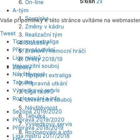
5:6sn
2x
On-line
A-tým
Soupiska
Vaše připomínky k této stránce uvítáme na webmaste
Změny v kádru
Tweet
Realizační tým
Tipsport extraliga
Statistiky
Přípravná utkání
Zranění / nemocní hráči
Liga mistrů
Dresy 2018/19
Univerzitní souboj
Zápasy
Návštěvnost
Tipsport extraliga
Tabulka
Přípravná utkání
Výsledkový servis
Liga mistrů
Rozlosování a info
Univerzitní souboj
Návštěvnost
Sezóna 2019/2020
Tabulka
Příprava 2019/2020
Výsledkový servis
Příprava 2018/2019
Rozlosování a info
Liga mistrů 2017/2018