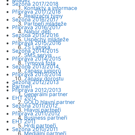
Mládež
Sezóna 2017/2018
Kontakty a informace
Příprava 2017/2018
Realizační týmy
Sezóna 2016/2017
Partneři mládeže
Příprava 2016/2017
Nábor dětí
Sezóna 2015/2016
Úspěchy mládeže
Příprava 2015/2016
ZŠ Labská
Sezóna 2014/2015
SMS servis
Příprava 2014/2015
Týmová fota
Sezóna 2013/2014
Zápasy juniorů
Příprava 2013/2014
Zápasy dorostu
Sezóna 2012/2013
Partneři
Příprava 2012/2013
Generální partner
EHT 2012
GOLD hlavní partner
Sezóna 2011/2012
Hlavní partneři
Příprava 2011/2012
Business partneři
EHT 2011
Hrdí partneři
Sezóna 2010/2011
Mediální partneři