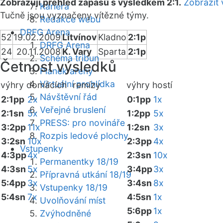
Zobrazuji přehled zápasů s výsledkem 2:1.
Zobrazit 
Kariéra
Tučně jsou vyznačeny vítězné týmy.
Redakce webu
DRFG Arena
52
19.02.2009
Litvínov
Kladno
2:1p
DRFG Arena
24
20.11.2008
K. Vary
Sparta
2:1p
Schéma tribun
Četnost výsledků
Plánek areny
Virtuální prohlídka
výhry domácích
remízy
výhry hostí
Návštěvní řád
2:1pp
2x
0:1pp
1x
Veřejné bruslení
2:1sn
5x
1:2pp
5x
PRESS: pro novináře
3:2pp
11x
1:2sn
3x
Rozpis ledové plochy
3:2sn
10x
2:3pp
4x
Vstupenky
4:3pp
4x
2:3sn
10x
Permanentky 18/19
4:3sn
5x
3:4pp
3x
Přípravná utkání 18/19
5:4pp
3x
3:4sn
8x
Vstupenky 18/19
5:4sn
7x
4:5sn
1x
Uvolňování míst
5:6pp
1x
Zvýhodněné