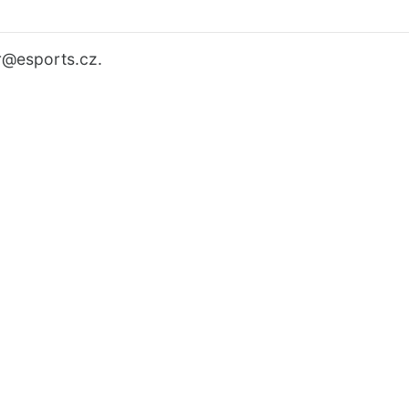
r
@esports.cz.