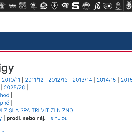
igy
|
2010/11
|
2011/12
|
2012/13
|
2013/14
|
2014/15
|
2015
|
2025/26
|
chod
|
upně
|
PLZ
SLA
SPA
TRI
VIT
ZLN
ZNO
y
|
prodl. nebo náj.
|
s nulou
|