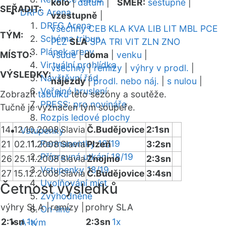
kolo
|
datum
|
SMĚR:
sestupně
|
SEŘADIT:
DRFG Arena
vzestupně
|
DRFG Arena
všechny
CEB
KLA
KVA
LIB
LIT
MBL
PCE
TÝM:
Schéma tribun
PLZ
SLA
SPA
TRI
VIT
ZLN
ZNO
Plánek areny
MÍSTO:
všude
|
doma
|
venku
|
Virtuální prohlídka
všechny
|
remízy
|
výhry v prodl.
|
VÝSLEDKY:
Návštěvní řád
nájezdy
|
prodl. nebo náj.
|
s nulou
|
Veřejné bruslení
Zobrazit
tabulku
této sezóny a soutěže.
PRESS: pro novináře
Tučně je vyznačen tým soupeře.
Rozpis ledové plochy
14
12.10.2008
Slavia
Č.Budějovice
2:1sn
Vstupenky
Permanentky 18/19
21
02.11.2008
Slavia
Plzeň
3:2sn
Přípravná utkání 18/19
26
25.11.2008
Slavia
Znojmo
2:3sn
Vstupenky 18/19
27
15.12.2008
Slavia
Č.Budějovice
3:4sn
Uvolňování míst
Četnost výsledků
Zvýhodněné
výhry SLA |
remízy |
prohry SLA
On-line
2:1sn
1x
2:3sn
1x
A-tým