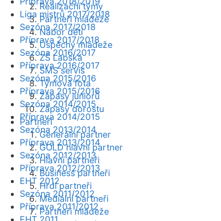
Příprava 2018/2019
Realizační týmy
Liga mistrů 2017/2018
Partneři mládeže
Sezóna 2017/2018
Nábor dětí
Příprava 2017/2018
Úspěchy mládeže
Sezóna 2016/2017
ZŠ Labská
Příprava 2016/2017
SMS servis
Sezóna 2015/2016
Týmová fota
Příprava 2015/2016
Zápasy juniorů
Sezóna 2014/2015
Zápasy dorostu
Příprava 2014/2015
Partneři
Sezóna 2013/2014
Generální partner
Příprava 2013/2014
GOLD hlavní partner
Sezóna 2012/2013
Hlavní partneři
Příprava 2012/2013
Business partneři
EHT 2012
Hrdí partneři
Sezóna 2011/2012
Mediální partneři
Příprava 2011/2012
Partneři mládeže
EHT 2011