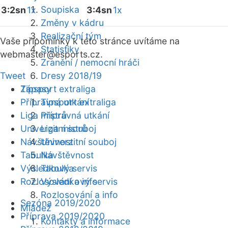
Soupiska
3:2sn
1x
3:4sn
1x
Změny v kádru
Realizační tým
Vaše připomínky k této stránce uvítáme na
Statistiky
webmaster
@esports.cz.
Zranění / nemocní hráči
Tweet
Dresy 2018/19
Zápasy
Tipsport extraliga
Přípravná utkání
Tipsport extraliga
Liga mistrů
Přípravná utkání
Univerzitní souboj
Liga mistrů
Návštěvnost
Univerzitní souboj
Tabulka
Návštěvnost
Výsledkový servis
Tabulka
Rozlosování a info
Výsledkový servis
Rozlosování a info
Sezóna 2019/2020
Mládež
Příprava 2019/2020
Kontakty a informace