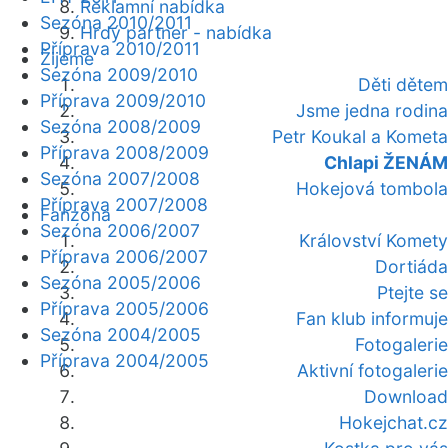
Reklamní nabídka
Sezóna 2010/2011
Hrdý partner - nabídka
Příprava 2010/2011
Žijeme
Sezóna 2009/2010
Děti dětem
Příprava 2009/2010
Jsme jedna rodina
Sezóna 2008/2009
Petr Koukal a Kometa
Příprava 2008/2009
Chlapi ŽENÁM
Sezóna 2007/2008
Hokejová tombola
Příprava 2007/2008
Fanzóna
Sezóna 2006/2007
Království Komety
Příprava 2006/2007
Dortiáda
Sezóna 2005/2006
Ptejte se
Příprava 2005/2006
Fan klub informuje
Sezóna 2004/2005
Fotogalerie
Příprava 2004/2005
Aktivní fotogalerie
Download
Hokejchat.cz