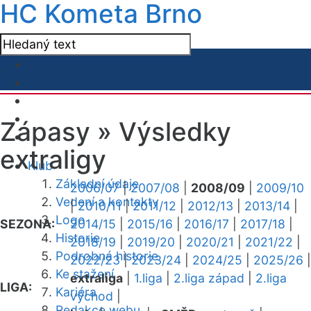
HC Kometa Brno
Zápasy »
Výsledky
extraligy
Klub
Základní údaje
2006/07
|
2007/08
|
2008/09
|
2009/10
Vedení a kontakty
|
2010/11
|
2011/12
|
2012/13
|
2013/14
|
Logo
SEZONA:
2014/15
|
2015/16
|
2016/17
|
2017/18
|
Historie
2018/19
|
2019/20
|
2020/21
|
2021/22
|
Podrobná historie
2022/23
|
2023/24
|
2024/25
|
2025/26
|
Ke stažení
extraliga
|
1.liga
|
2.liga západ
|
2.liga
LIGA:
Kariéra
východ
|
Redakce webu