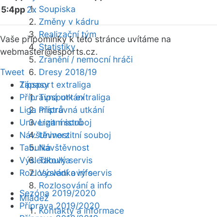
Soupiska
5:4pp
2x
Změny v kádru
Realizační tým
Vaše připomínky k této stránce uvítáme na
Statistiky
webmaster
@esports.cz.
Zranění / nemocní hráči
Tweet
Dresy 2018/19
Zápasy
Tipsport extraliga
Přípravná utkání
Tipsport extraliga
Liga mistrů
Přípravná utkání
Univerzitní souboj
Liga mistrů
Návštěvnost
Univerzitní souboj
Tabulka
Návštěvnost
Výsledkový servis
Tabulka
Rozlosování a info
Výsledkový servis
Rozlosování a info
Sezóna 2019/2020
Mládež
Příprava 2019/2020
Kontakty a informace