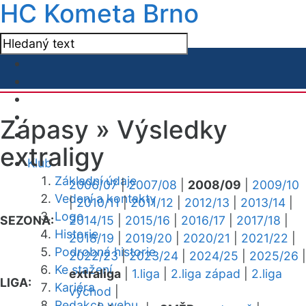
HC Kometa Brno
Zápasy »
Výsledky
extraligy
Klub
Základní údaje
2006/07
|
2007/08
|
2008/09
|
2009/10
Vedení a kontakty
|
2010/11
|
2011/12
|
2012/13
|
2013/14
|
Logo
SEZONA:
2014/15
|
2015/16
|
2016/17
|
2017/18
|
Historie
2018/19
|
2019/20
|
2020/21
|
2021/22
|
Podrobná historie
2022/23
|
2023/24
|
2024/25
|
2025/26
|
Ke stažení
extraliga
|
1.liga
|
2.liga západ
|
2.liga
LIGA:
Kariéra
východ
|
Redakce webu