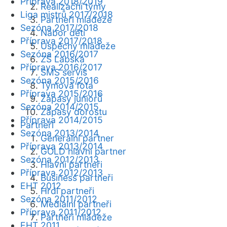
Příprava 2018/2019
Realizační týmy
Liga mistrů 2017/2018
Partneři mládeže
Sezóna 2017/2018
Nábor dětí
Příprava 2017/2018
Úspěchy mládeže
Sezóna 2016/2017
ZŠ Labská
Příprava 2016/2017
SMS servis
Sezóna 2015/2016
Týmová fota
Příprava 2015/2016
Zápasy juniorů
Sezóna 2014/2015
Zápasy dorostu
Příprava 2014/2015
Partneři
Sezóna 2013/2014
Generální partner
Příprava 2013/2014
GOLD hlavní partner
Sezóna 2012/2013
Hlavní partneři
Příprava 2012/2013
Business partneři
EHT 2012
Hrdí partneři
Sezóna 2011/2012
Mediální partneři
Příprava 2011/2012
Partneři mládeže
EHT 2011