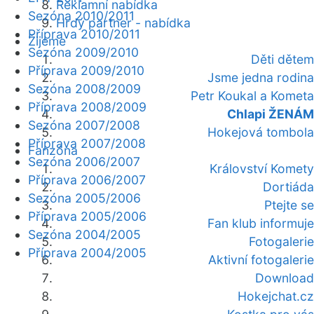
Reklamní nabídka
Sezóna 2010/2011
Hrdý partner - nabídka
Příprava 2010/2011
Žijeme
Sezóna 2009/2010
Děti dětem
Příprava 2009/2010
Jsme jedna rodina
Sezóna 2008/2009
Petr Koukal a Kometa
Příprava 2008/2009
Chlapi ŽENÁM
Sezóna 2007/2008
Hokejová tombola
Příprava 2007/2008
Fanzóna
Sezóna 2006/2007
Království Komety
Příprava 2006/2007
Dortiáda
Sezóna 2005/2006
Ptejte se
Příprava 2005/2006
Fan klub informuje
Sezóna 2004/2005
Fotogalerie
Příprava 2004/2005
Aktivní fotogalerie
Download
Hokejchat.cz