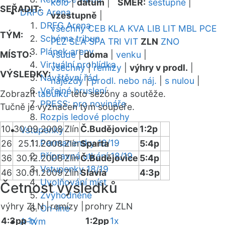
kolo
|
datum
|
SMĚR:
sestupně
|
SEŘADIT:
DRFG Arena
vzestupně
|
DRFG Arena
všechny
CEB
KLA
KVA
LIB
LIT
MBL
PCE
TÝM:
Schéma tribun
PLZ
SLA
SPA
TRI
VIT
ZLN
ZNO
Plánek areny
MÍSTO:
všude
|
doma
|
venku
|
Virtuální prohlídka
všechny
|
remízy
|
výhry v prodl.
|
VÝSLEDKY:
Návštěvní řád
nájezdy
|
prodl. nebo náj.
|
s nulou
|
Veřejné bruslení
Zobrazit
tabulku
této sezóny a soutěže.
PRESS: pro novináře
Tučně je vyznačen tým soupeře.
Rozpis ledové plochy
10
30.09.2008
Zlín
Č.Budějovice
1:2p
Vstupenky
Permanentky 18/19
26
25.11.2008
Zlín
Sparta
5:4p
Přípravná utkání 18/19
36
30.12.2008
Zlín
Č.Budějovice
5:4p
Vstupenky 18/19
46
30.01.2009
Zlín
Slavia
4:3p
Uvolňování míst
Četnost výsledků
Zvýhodněné
výhry ZLN |
remízy |
prohry ZLN
On-line
4:3pp
1x
1:2pp
1x
A-tým