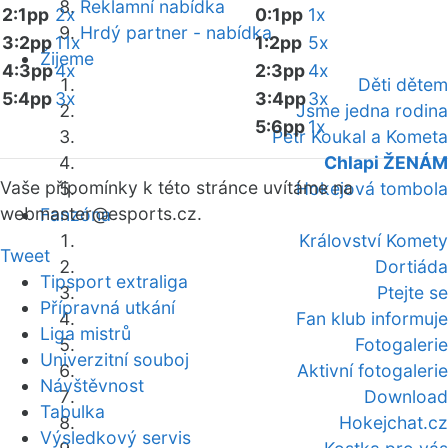
Reklamní nabídka
2:1pp
2x
0:1pp
1x
Hrdý partner - nabídka
3:2pp
11x
1:2pp
5x
Žijeme
4:3pp
4x
2:3pp
4x
Děti dětem
5:4pp
3x
3:4pp
3x
Jsme jedna rodina
5:6pp
1x
Petr Koukal a Kometa
Chlapi ŽENÁM
Vaše připomínky k této stránce uvítáme na
Hokejová tombola
webmaster
@esports.cz.
Fanzóna
Království Komety
Tweet
Dortiáda
Tipsport extraliga
Ptejte se
Přípravná utkání
Fan klub informuje
Liga mistrů
Fotogalerie
Univerzitní souboj
Aktivní fotogalerie
Návštěvnost
Download
Tabulka
Hokejchat.cz
Výsledkový servis