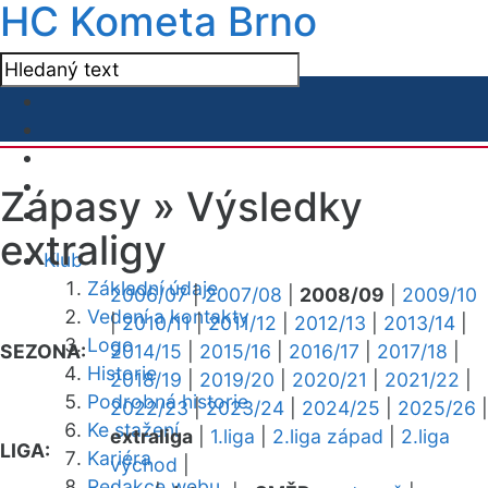
HC Kometa Brno
Zápasy »
Výsledky
extraligy
Klub
Základní údaje
2006/07
|
2007/08
|
2008/09
|
2009/10
Vedení a kontakty
|
2010/11
|
2011/12
|
2012/13
|
2013/14
|
Logo
SEZONA:
2014/15
|
2015/16
|
2016/17
|
2017/18
|
Historie
2018/19
|
2019/20
|
2020/21
|
2021/22
|
Podrobná historie
2022/23
|
2023/24
|
2024/25
|
2025/26
|
Ke stažení
extraliga
|
1.liga
|
2.liga západ
|
2.liga
LIGA:
Kariéra
východ
|
Redakce webu