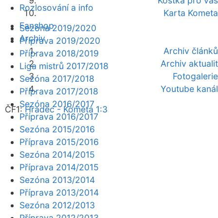
Kostka pro vás
Rozlosování a info
Karta Kometa
Fanshop
Sezóna 2019/2020
Archiv
Příprava 2019/2020
Archiv článků
Příprava 2018/2019
Archiv aktualit
Liga mistrů 2017/2018
Fotogalerie
Sezóna 2017/2018
Youtube kanál
Příprava 2017/2018
Sezóna 2016/2017
ČF1:
Hradec - Kometa 1:3
Příprava 2016/2017
Sezóna 2015/2016
Příprava 2015/2016
Sezóna 2014/2015
Příprava 2014/2015
Sezóna 2013/2014
Příprava 2013/2014
Sezóna 2012/2013
Příprava 2012/2013