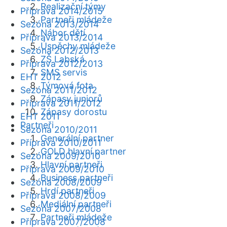
Realizační týmy
Příprava 2014/2015
Partneři mládeže
Sezóna 2013/2014
Nábor dětí
Příprava 2013/2014
Úspěchy mládeže
Sezóna 2012/2013
ZŠ Labská
Příprava 2012/2013
SMS servis
EHT 2012
Týmová fota
Sezóna 2011/2012
Zápasy juniorů
Příprava 2011/2012
Zápasy dorostu
EHT 2011
Partneři
Sezóna 2010/2011
Generální partner
Příprava 2010/2011
GOLD hlavní partner
Sezóna 2009/2010
Hlavní partneři
Příprava 2009/2010
Business partneři
Sezóna 2008/2009
Hrdí partneři
Příprava 2008/2009
Mediální partneři
Sezóna 2007/2008
Partneři mládeže
Příprava 2007/2008