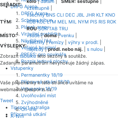
kolo
|
datum
|
SMĚR:
sestupně
|
SEŘADIT:
DRFG Arena
vzestupně
|
DRFG Arena
všechny
BNS
CLI
DEC
JBL
JHR
KLT
KNO
Schéma tribun
TÝM:
KOB
KOL
LTM
MEL
MIL
NYM
PIS
RIS
ROK
Plánek areny
ROU
SOK
TAB
TRU
Virtuální prohlídka
MÍSTO:
všude
|
doma
|
venku
|
Návštěvní řád
všechny
|
remízy
|
výhry v prodl.
|
VÝSLEDKY:
Veřejné bruslení
nájezdy
|
prodl. nebo náj.
|
s nulou
|
PRESS: pro novináře
Zobrazit
tabulku
této sezóny a soutěže.
Rozpis ledové plochy
Zadaným parametrům nevyhovuje žádný zápas.
Vstupenky
Permanentky 18/19
Přípravná utkání 18/19
Vaše připomínky k této stránce uvítáme na
Vstupenky 18/19
webmaster
@esports.cz.
Uvolňování míst
Tweet
Zvýhodněné
Tipsport extraliga
On-line
Přípravná utkání
A-tým