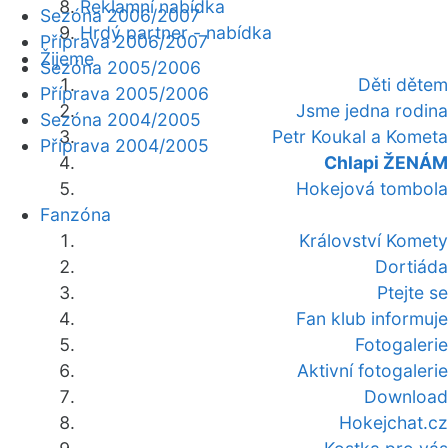
Reklamní nabídka
Sezóna 2006/2007
Hrdý partner - nabídka
Příprava 2006/2007
Žijeme
Sezóna 2005/2006
Děti dětem
Příprava 2005/2006
Jsme jedna rodina
Sezóna 2004/2005
Petr Koukal a Kometa
Příprava 2004/2005
Chlapi ŽENÁM
Hokejová tombola
Fanzóna
Království Komety
Dortiáda
Ptejte se
Fan klub informuje
Fotogalerie
Aktivní fotogalerie
Download
Hokejchat.cz