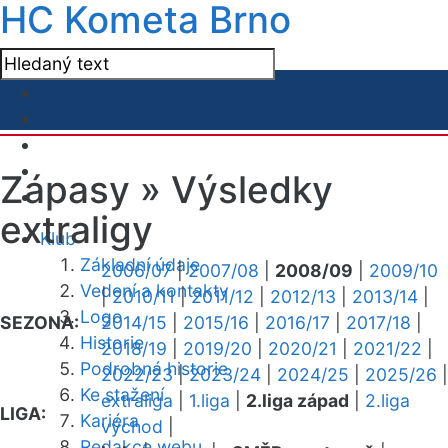
HC Kometa Brno
Zápasy »
Výsledky
extraligy
Klub
Základní údaje
2006/07
|
2007/08
|
2008/09
|
2009/10
Vedení a kontakty
|
2010/11
|
2011/12
|
2012/13
|
2013/14
|
Logo
SEZONA:
2014/15
|
2015/16
|
2016/17
|
2017/18
|
Historie
2018/19
|
2019/20
|
2020/21
|
2021/22
|
Podrobná historie
2022/23
|
2023/24
|
2024/25
|
2025/26
|
Ke stažení
extraliga
|
1.liga
|
2.liga západ
|
2.liga
LIGA:
Kariéra
východ
|
Redakce webu