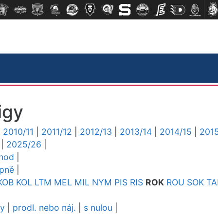
igy
|
2010/11
|
2011/12
|
2012/13
|
2013/14
|
2014/15
|
2015
|
2025/26
|
chod
|
upně
|
KOB
KOL
LTM
MEL
MIL
NYM
PIS
RIS
ROK
ROU
SOK
TA
dy
|
prodl. nebo náj.
|
s nulou
|