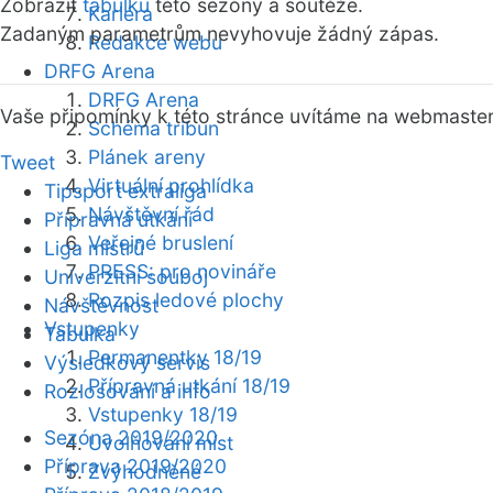
Zobrazit
tabulku
této sezóny a soutěže.
Kariéra
Zadaným parametrům nevyhovuje žádný zápas.
Redakce webu
DRFG Arena
DRFG Arena
Vaše připomínky k této stránce uvítáme na webmaste
Schéma tribun
Plánek areny
Tweet
Virtuální prohlídka
Tipsport extraliga
Návštěvní řád
Přípravná utkání
Veřejné bruslení
Liga mistrů
PRESS: pro novináře
Univerzitní souboj
Rozpis ledové plochy
Návštěvnost
Vstupenky
Tabulka
Permanentky 18/19
Výsledkový servis
Přípravná utkání 18/19
Rozlosování a info
Vstupenky 18/19
Sezóna 2019/2020
Uvolňování míst
Příprava 2019/2020
Zvýhodněné