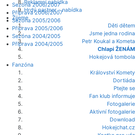
Reklamní nabídka
Sezóna 2006/2007
Hrdý partner - nabídka
Příprava 2006/2007
Žijeme
Sezóna 2005/2006
Děti dětem
Příprava 2005/2006
Jsme jedna rodina
Sezóna 2004/2005
Petr Koukal a Kometa
Příprava 2004/2005
Chlapi ŽENÁM
Hokejová tombola
Fanzóna
Království Komety
Dortiáda
Ptejte se
Fan klub informuje
Fotogalerie
Aktivní fotogalerie
Download
Hokejchat.cz