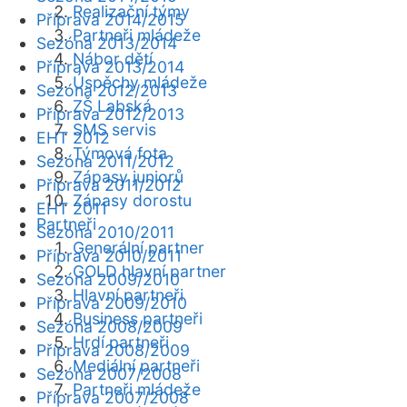
Realizační týmy
Příprava 2014/2015
Partneři mládeže
Sezóna 2013/2014
Nábor dětí
Příprava 2013/2014
Úspěchy mládeže
Sezóna 2012/2013
ZŠ Labská
Příprava 2012/2013
SMS servis
EHT 2012
Týmová fota
Sezóna 2011/2012
Zápasy juniorů
Příprava 2011/2012
Zápasy dorostu
EHT 2011
Partneři
Sezóna 2010/2011
Generální partner
Příprava 2010/2011
GOLD hlavní partner
Sezóna 2009/2010
Hlavní partneři
Příprava 2009/2010
Business partneři
Sezóna 2008/2009
Hrdí partneři
Příprava 2008/2009
Mediální partneři
Sezóna 2007/2008
Partneři mládeže
Příprava 2007/2008