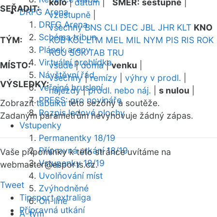
kolo
|
datum
|
SMĚR:
sestupně
|
SEŘADIT:
DRFG Arena
vzestupně
|
DRFG Arena
všechny
BNS
CLI
DEC
JBL
JHR
KLT
KNO
Schéma tribun
TÝM:
KOB
KOL
LTM
MEL
MIL
NYM
PIS
RIS
ROK
Plánek areny
ROU
SOK
TAB
TRU
Virtuální prohlídka
MÍSTO:
všude
|
doma
|
venku
|
Návštěvní řád
všechny
|
remízy
|
výhry v prodl.
|
VÝSLEDKY:
Veřejné bruslení
nájezdy
|
prodl. nebo náj.
|
s nulou
|
PRESS: pro novináře
Zobrazit
tabulku
této sezóny a soutěže.
Rozpis ledové plochy
Zadaným parametrům nevyhovuje žádný zápas.
Vstupenky
Permanentky 18/19
Přípravná utkání 18/19
Vaše připomínky k této stránce uvítáme na
Vstupenky 18/19
webmaster
@esports.cz.
Uvolňování míst
Tweet
Zvýhodněné
Tipsport extraliga
On-line
Přípravná utkání
A-tým