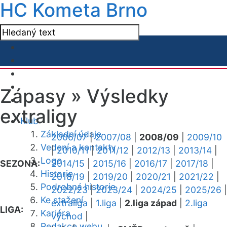
HC Kometa Brno
Zápasy »
Výsledky
extraligy
Klub
Základní údaje
2006/07
|
2007/08
|
2008/09
|
2009/10
Vedení a kontakty
|
2010/11
|
2011/12
|
2012/13
|
2013/14
|
Logo
SEZONA:
2014/15
|
2015/16
|
2016/17
|
2017/18
|
Historie
2018/19
|
2019/20
|
2020/21
|
2021/22
|
Podrobná historie
2022/23
|
2023/24
|
2024/25
|
2025/26
|
Ke stažení
extraliga
|
1.liga
|
2.liga západ
|
2.liga
LIGA:
Kariéra
východ
|
Redakce webu