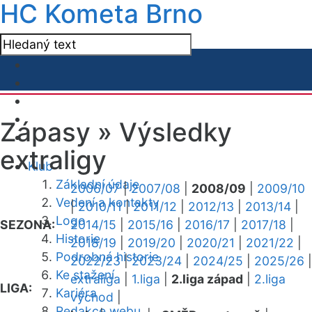
HC Kometa Brno
Zápasy »
Výsledky
extraligy
Klub
Základní údaje
2006/07
|
2007/08
|
2008/09
|
2009/10
Vedení a kontakty
|
2010/11
|
2011/12
|
2012/13
|
2013/14
|
Logo
SEZONA:
2014/15
|
2015/16
|
2016/17
|
2017/18
|
Historie
2018/19
|
2019/20
|
2020/21
|
2021/22
|
Podrobná historie
2022/23
|
2023/24
|
2024/25
|
2025/26
|
Ke stažení
extraliga
|
1.liga
|
2.liga západ
|
2.liga
LIGA:
Kariéra
východ
|
Redakce webu