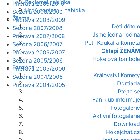
Reklamní nabídka
Příprava 2009/2010
Hrdý partner - nabídka
Sezóna 2008/2009
Žijeme
Příprava 2008/2009
Děti dětem
Sezóna 2007/2008
Jsme jedna rodina
Příprava 2007/2008
Petr Koukal a Kometa
Sezóna 2006/2007
Chlapi ŽENÁM
Příprava 2006/2007
Hokejová tombola
Sezóna 2005/2006
Fanzóna
Příprava 2005/2006
Království Komety
Sezóna 2004/2005
Dortiáda
Příprava 2004/2005
Ptejte se
Fan klub informuje
Fotogalerie
Aktivní fotogalerie
Download
Hokejchat.cz