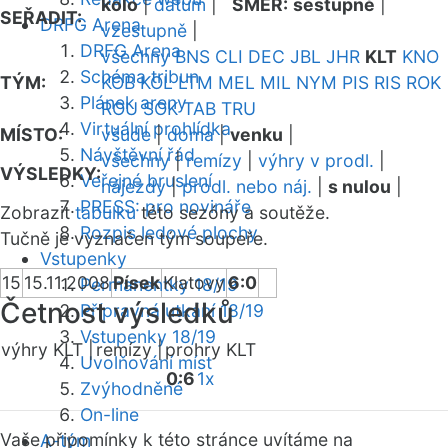
kolo
|
datum
|
SMĚR:
sestupně
|
SEŘADIT:
DRFG Arena
vzestupně
|
DRFG Arena
všechny
BNS
CLI
DEC
JBL
JHR
KLT
KNO
Schéma tribun
TÝM:
KOB
KOL
LTM
MEL
MIL
NYM
PIS
RIS
ROK
Plánek areny
ROU
SOK
TAB
TRU
Virtuální prohlídka
MÍSTO:
všude
|
doma
|
venku
|
Návštěvní řád
všechny
|
remízy
|
výhry v prodl.
|
VÝSLEDKY:
Veřejné bruslení
nájezdy
|
prodl. nebo náj.
|
s nulou
|
PRESS: pro novináře
Zobrazit
tabulku
této sezóny a soutěže.
Rozpis ledové plochy
Tučně je vyznačen tým soupeře.
Vstupenky
15
15.11.2008
Písek
Klatovy
6:0
Permanentky 18/19
Četnost výsledků
Přípravná utkání 18/19
Vstupenky 18/19
výhry KLT |
remízy |
prohry KLT
Uvolňování míst
0:6
1x
Zvýhodněné
On-line
Vaše připomínky k této stránce uvítáme na
A-tým