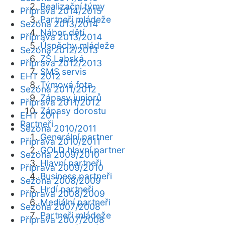
Realizační týmy
Příprava 2014/2015
Partneři mládeže
Sezóna 2013/2014
Nábor dětí
Příprava 2013/2014
Úspěchy mládeže
Sezóna 2012/2013
ZŠ Labská
Příprava 2012/2013
SMS servis
EHT 2012
Týmová fota
Sezóna 2011/2012
Zápasy juniorů
Příprava 2011/2012
Zápasy dorostu
EHT 2011
Partneři
Sezóna 2010/2011
Generální partner
Příprava 2010/2011
GOLD hlavní partner
Sezóna 2009/2010
Hlavní partneři
Příprava 2009/2010
Business partneři
Sezóna 2008/2009
Hrdí partneři
Příprava 2008/2009
Mediální partneři
Sezóna 2007/2008
Partneři mládeže
Příprava 2007/2008