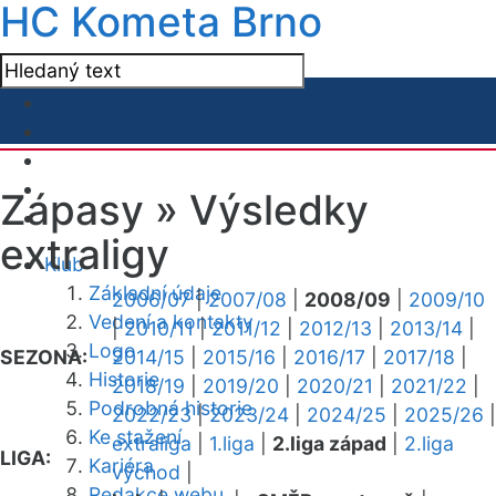
HC Kometa Brno
Zápasy »
Výsledky
extraligy
Klub
Základní údaje
2006/07
|
2007/08
|
2008/09
|
2009/10
Vedení a kontakty
|
2010/11
|
2011/12
|
2012/13
|
2013/14
|
Logo
SEZONA:
2014/15
|
2015/16
|
2016/17
|
2017/18
|
Historie
2018/19
|
2019/20
|
2020/21
|
2021/22
|
Podrobná historie
2022/23
|
2023/24
|
2024/25
|
2025/26
|
Ke stažení
extraliga
|
1.liga
|
2.liga západ
|
2.liga
LIGA:
Kariéra
východ
|
Redakce webu