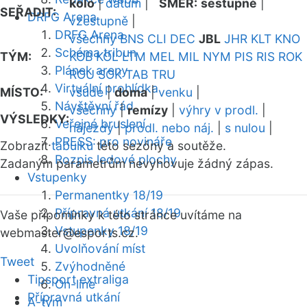
kolo
|
datum
|
SMĚR:
sestupně
|
SEŘADIT:
DRFG Arena
vzestupně
|
DRFG Arena
všechny
BNS
CLI
DEC
JBL
JHR
KLT
KNO
Schéma tribun
TÝM:
KOB
KOL
LTM
MEL
MIL
NYM
PIS
RIS
ROK
Plánek areny
ROU
SOK
TAB
TRU
Virtuální prohlídka
MÍSTO:
všude
|
doma
|
venku
|
Návštěvní řád
všechny
|
remízy
|
výhry v prodl.
|
VÝSLEDKY:
Veřejné bruslení
nájezdy
|
prodl. nebo náj.
|
s nulou
|
PRESS: pro novináře
Zobrazit
tabulku
této sezóny a soutěže.
Rozpis ledové plochy
Zadaným parametrům nevyhovuje žádný zápas.
Vstupenky
Permanentky 18/19
Přípravná utkání 18/19
Vaše připomínky k této stránce uvítáme na
Vstupenky 18/19
webmaster
@esports.cz.
Uvolňování míst
Tweet
Zvýhodněné
Tipsport extraliga
On-line
Přípravná utkání
A-tým