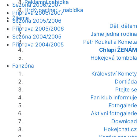
Reklamní nabídka
Sezóna 2006/2007
Hrdý partner - nabídka
Příprava 2006/2007
Žijeme
Sezóna 2005/2006
Děti dětem
Příprava 2005/2006
Jsme jedna rodina
Sezóna 2004/2005
Petr Koukal a Kometa
Příprava 2004/2005
Chlapi ŽENÁM
Hokejová tombola
Fanzóna
Království Komety
Dortiáda
Ptejte se
Fan klub informuje
Fotogalerie
Aktivní fotogalerie
Download
Hokejchat.cz