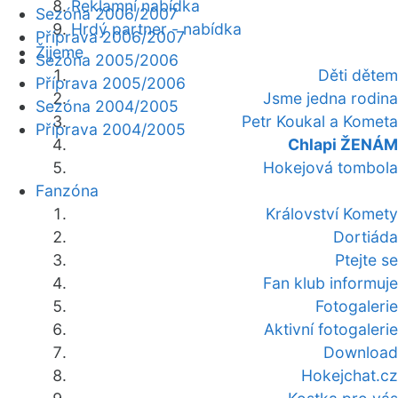
Reklamní nabídka
Sezóna 2006/2007
Hrdý partner - nabídka
Příprava 2006/2007
Žijeme
Sezóna 2005/2006
Děti dětem
Příprava 2005/2006
Jsme jedna rodina
Sezóna 2004/2005
Petr Koukal a Kometa
Příprava 2004/2005
Chlapi ŽENÁM
Hokejová tombola
Fanzóna
Království Komety
Dortiáda
Ptejte se
Fan klub informuje
Fotogalerie
Aktivní fotogalerie
Download
Hokejchat.cz