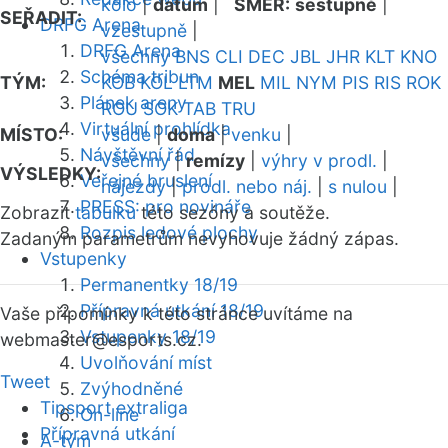
kolo
|
datum
|
SMĚR:
sestupně
|
SEŘADIT:
DRFG Arena
vzestupně
|
DRFG Arena
všechny
BNS
CLI
DEC
JBL
JHR
KLT
KNO
Schéma tribun
TÝM:
KOB
KOL
LTM
MEL
MIL
NYM
PIS
RIS
ROK
Plánek areny
ROU
SOK
TAB
TRU
Virtuální prohlídka
MÍSTO:
všude
|
doma
|
venku
|
Návštěvní řád
všechny
|
remízy
|
výhry v prodl.
|
VÝSLEDKY:
Veřejné bruslení
nájezdy
|
prodl. nebo náj.
|
s nulou
|
PRESS: pro novináře
Zobrazit
tabulku
této sezóny a soutěže.
Rozpis ledové plochy
Zadaným parametrům nevyhovuje žádný zápas.
Vstupenky
Permanentky 18/19
Přípravná utkání 18/19
Vaše připomínky k této stránce uvítáme na
Vstupenky 18/19
webmaster
@esports.cz.
Uvolňování míst
Tweet
Zvýhodněné
Tipsport extraliga
On-line
Přípravná utkání
A-tým