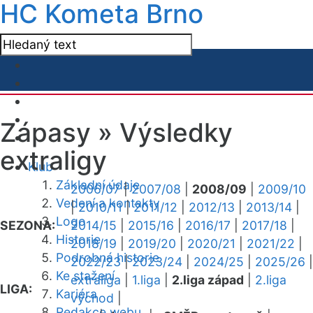
HC Kometa Brno
Zápasy »
Výsledky
extraligy
Klub
Základní údaje
2006/07
|
2007/08
|
2008/09
|
2009/10
Vedení a kontakty
|
2010/11
|
2011/12
|
2012/13
|
2013/14
|
Logo
SEZONA:
2014/15
|
2015/16
|
2016/17
|
2017/18
|
Historie
2018/19
|
2019/20
|
2020/21
|
2021/22
|
Podrobná historie
2022/23
|
2023/24
|
2024/25
|
2025/26
|
Ke stažení
extraliga
|
1.liga
|
2.liga západ
|
2.liga
LIGA:
Kariéra
východ
|
Redakce webu