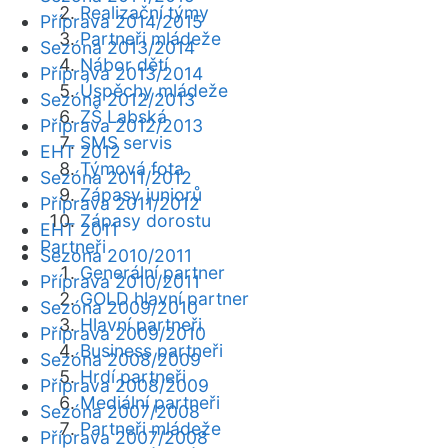
Realizační týmy
Příprava 2014/2015
Partneři mládeže
Sezóna 2013/2014
Nábor dětí
Příprava 2013/2014
Úspěchy mládeže
Sezóna 2012/2013
ZŠ Labská
Příprava 2012/2013
SMS servis
EHT 2012
Týmová fota
Sezóna 2011/2012
Zápasy juniorů
Příprava 2011/2012
Zápasy dorostu
EHT 2011
Partneři
Sezóna 2010/2011
Generální partner
Příprava 2010/2011
GOLD hlavní partner
Sezóna 2009/2010
Hlavní partneři
Příprava 2009/2010
Business partneři
Sezóna 2008/2009
Hrdí partneři
Příprava 2008/2009
Mediální partneři
Sezóna 2007/2008
Partneři mládeže
Příprava 2007/2008