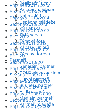
Realizační týmy
Příprava 2014/2015
Partneři mládeže
Sezóna 2013/2014
Nábor dětí
Příprava 2013/2014
Úspěchy mládeže
Sezóna 2012/2013
ZŠ Labská
Příprava 2012/2013
SMS servis
EHT 2012
Týmová fota
Sezóna 2011/2012
Zápasy juniorů
Příprava 2011/2012
Zápasy dorostu
EHT 2011
Partneři
Sezóna 2010/2011
Generální partner
Příprava 2010/2011
GOLD hlavní partner
Sezóna 2009/2010
Hlavní partneři
Příprava 2009/2010
Business partneři
Sezóna 2008/2009
Hrdí partneři
Příprava 2008/2009
Mediální partneři
Sezóna 2007/2008
Partneři mládeže
Příprava 2007/2008