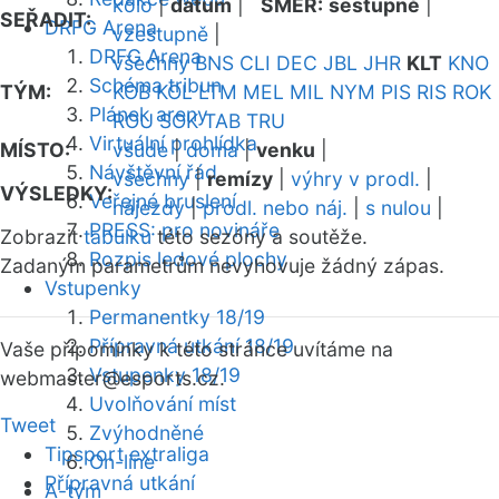
kolo
|
datum
|
SMĚR:
sestupně
|
SEŘADIT:
DRFG Arena
vzestupně
|
DRFG Arena
všechny
BNS
CLI
DEC
JBL
JHR
KLT
KNO
Schéma tribun
TÝM:
KOB
KOL
LTM
MEL
MIL
NYM
PIS
RIS
ROK
Plánek areny
ROU
SOK
TAB
TRU
Virtuální prohlídka
MÍSTO:
všude
|
doma
|
venku
|
Návštěvní řád
všechny
|
remízy
|
výhry v prodl.
|
VÝSLEDKY:
Veřejné bruslení
nájezdy
|
prodl. nebo náj.
|
s nulou
|
PRESS: pro novináře
Zobrazit
tabulku
této sezóny a soutěže.
Rozpis ledové plochy
Zadaným parametrům nevyhovuje žádný zápas.
Vstupenky
Permanentky 18/19
Přípravná utkání 18/19
Vaše připomínky k této stránce uvítáme na
Vstupenky 18/19
webmaster
@esports.cz.
Uvolňování míst
Tweet
Zvýhodněné
Tipsport extraliga
On-line
Přípravná utkání
A-tým