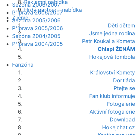
Reklamní nabídka
Sezóna 2006/2007
Hrdý partner - nabídka
Příprava 2006/2007
Žijeme
Sezóna 2005/2006
Děti dětem
Příprava 2005/2006
Jsme jedna rodina
Sezóna 2004/2005
Petr Koukal a Kometa
Příprava 2004/2005
Chlapi ŽENÁM
Hokejová tombola
Fanzóna
Království Komety
Dortiáda
Ptejte se
Fan klub informuje
Fotogalerie
Aktivní fotogalerie
Download
Hokejchat.cz