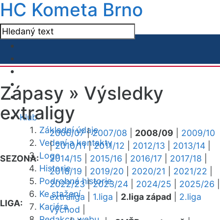
HC Kometa Brno
Zápasy »
Výsledky
extraligy
Klub
Základní údaje
2006/07
|
2007/08
|
2008/09
|
2009/10
Vedení a kontakty
|
2010/11
|
2011/12
|
2012/13
|
2013/14
|
Logo
SEZONA:
2014/15
|
2015/16
|
2016/17
|
2017/18
|
Historie
2018/19
|
2019/20
|
2020/21
|
2021/22
|
Podrobná historie
2022/23
|
2023/24
|
2024/25
|
2025/26
|
Ke stažení
extraliga
|
1.liga
|
2.liga západ
|
2.liga
LIGA:
Kariéra
východ
|
Redakce webu