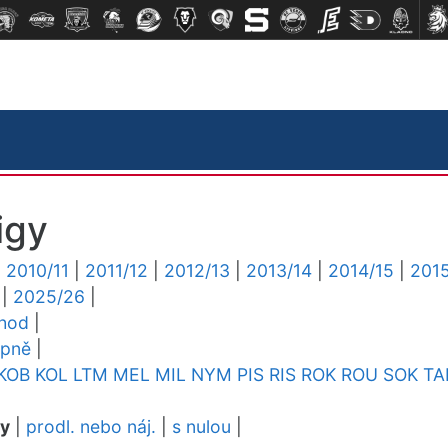
igy
|
2010/11
|
2011/12
|
2012/13
|
2013/14
|
2014/15
|
2015
|
2025/26
|
chod
|
upně
|
KOB
KOL
LTM
MEL
MIL
NYM
PIS
RIS
ROK
ROU
SOK
TA
dy
|
prodl. nebo náj.
|
s nulou
|