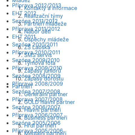
Mládež
Příprava 2012/2013
Kontakty a informace
EHT 2012
Realizační týmy
Sezóna 2011/2012
Partneři mládeže
Příprava 2011/2012
Nábor dětí
EHT 2011
Úspěchy mládeže
Sezóna 2010/2011
ZŠ Labská
Příprava 2010/2011
SMS servis
Sezóna 2009/2010
Týmová fota
Příprava 2009/2010
Zápasy juniorů
Sezóna 2008/2009
Zápasy dorostu
Příprava 2008/2009
Partneři
Sezóna 2007/2008
Generální partner
Příprava 2007/2008
GOLD hlavní partner
Sezóna 2006/2007
Hlavní partneři
Příprava 2006/2007
Business partneři
Sezóna 2005/2006
Hrdí partneři
Příprava 2005/2006
Mediální partneři