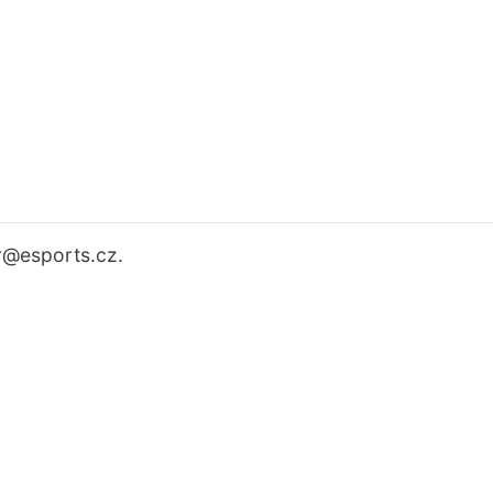
r
@esports.cz.