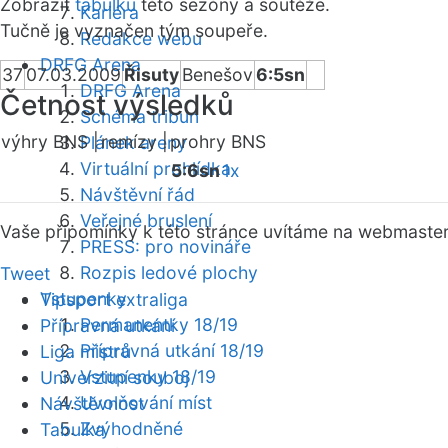
Zobrazit
tabulku
této sezóny a soutěže.
Kariéra
Tučně je vyznačen tým soupeře.
Redakce webu
DRFG Arena
37
07.03.2009
Řisuty
Benešov
6:5sn
DRFG Arena
Četnost výsledků
Schéma tribun
výhry BNS |
remízy |
prohry BNS
Plánek areny
Virtuální prohlídka
5:6sn
1x
Návštěvní řád
Veřejné bruslení
Vaše připomínky k této stránce uvítáme na webmaste
PRESS: pro novináře
Rozpis ledové plochy
Tweet
Vstupenky
Tipsport extraliga
Permanentky 18/19
Přípravná utkání
Přípravná utkání 18/19
Liga mistrů
Vstupenky 18/19
Univerzitní souboj
Uvolňování míst
Návštěvnost
Zvýhodněné
Tabulka