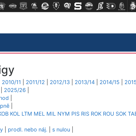
igy
|
2010/11
|
2011/12
|
2012/13
|
2013/14
|
2014/15
|
2015
|
2025/26
|
chod
|
upně
|
KOB
KOL
LTM
MEL
MIL
NYM
PIS
RIS
ROK
ROU
SOK
TA
dy
|
prodl. nebo náj.
|
s nulou
|