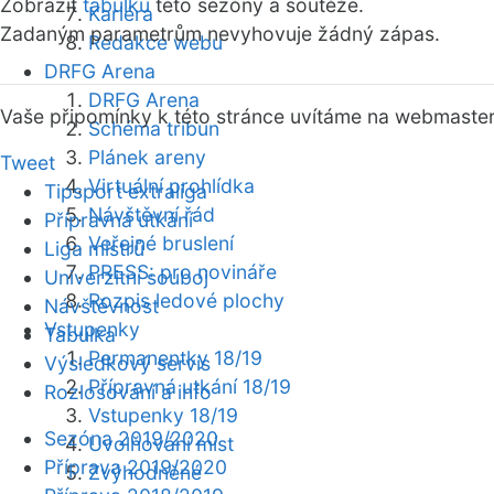
Zobrazit
tabulku
této sezóny a soutěže.
Kariéra
Zadaným parametrům nevyhovuje žádný zápas.
Redakce webu
DRFG Arena
DRFG Arena
Vaše připomínky k této stránce uvítáme na webmaste
Schéma tribun
Plánek areny
Tweet
Virtuální prohlídka
Tipsport extraliga
Návštěvní řád
Přípravná utkání
Veřejné bruslení
Liga mistrů
PRESS: pro novináře
Univerzitní souboj
Rozpis ledové plochy
Návštěvnost
Vstupenky
Tabulka
Permanentky 18/19
Výsledkový servis
Přípravná utkání 18/19
Rozlosování a info
Vstupenky 18/19
Sezóna 2019/2020
Uvolňování míst
Příprava 2019/2020
Zvýhodněné