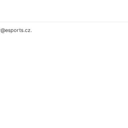
r
@esports.cz.