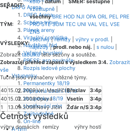
kolo
|
datum
|
SMĚR:
sestupně
|
SEŘADIT:
DRFG Arena
vzestupně
|
DRFG Arena
všechny
BRE
HOD
NJI
OPA
ORL
PEL
PRE
Schéma tribun
TÝM:
PRO
STE
SUM
TEC
UNI
VAL
VEL
VSE
Plánek areny
ZNS
Virtuální prohlídka
všechny
|
remízy
|
výhry v prodl.
|
VÝSLEDKY:
Návštěvní řád
nájezdy
|
prodl. nebo náj.
|
s nulou
|
Veřejné bruslení
Zobrazit
tabulku
této sezóny a soutěže.
PRESS: pro novináře
Zobrazuji přehled zápasů s výsledkem 3:4.
Zobrazit
Rozpis ledové plochy
vše
Vstupenky
Tučně jsou vyznačeny vítězné týmy.
Permanentky 18/19
40
15.02.2009
Vel. Meziříčí
Břeclav
3:4p
Přípravná utkání 18/19
Vstupenky 18/19
40
15.02.2009
Opava
Vsetín
3:4p
Uvolňování míst
1
13.09.2008
Nový Jičín
Žďár n/S
3:4p
Zvýhodněné
Četnost výsledků
On-line
výhry domácích
remízy
výhry hostí
A-tým