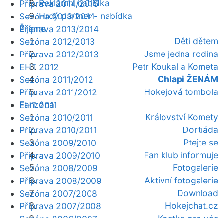
Reklamní nabídka
Příprava 2014/2015
Hrdý partner - nabídka
Sezóna 2013/2014
Žijeme
Příprava 2013/2014
Děti dětem
Sezóna 2012/2013
Jsme jedna rodina
Příprava 2012/2013
Petr Koukal a Kometa
EHT 2012
Chlapi ŽENÁM
Sezóna 2011/2012
Hokejová tombola
Příprava 2011/2012
Fanzóna
EHT 2011
Království Komety
Sezóna 2010/2011
Dortiáda
Příprava 2010/2011
Ptejte se
Sezóna 2009/2010
Fan klub informuje
Příprava 2009/2010
Fotogalerie
Sezóna 2008/2009
Aktivní fotogalerie
Příprava 2008/2009
Download
Sezóna 2007/2008
Hokejchat.cz
Příprava 2007/2008