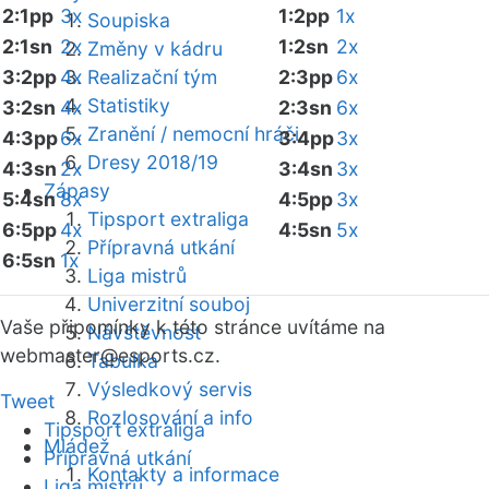
2:1pp
3x
1:2pp
1x
Soupiska
2:1sn
2x
1:2sn
2x
Změny v kádru
3:2pp
4x
Realizační tým
2:3pp
6x
Statistiky
3:2sn
4x
2:3sn
6x
Zranění / nemocní hráči
4:3pp
6x
3:4pp
3x
Dresy 2018/19
4:3sn
2x
3:4sn
3x
Zápasy
5:4sn
8x
4:5pp
3x
Tipsport extraliga
6:5pp
4x
4:5sn
5x
Přípravná utkání
6:5sn
1x
Liga mistrů
Univerzitní souboj
Vaše připomínky k této stránce uvítáme na
Návštěvnost
webmaster
@esports.cz.
Tabulka
Výsledkový servis
Tweet
Rozlosování a info
Tipsport extraliga
Mládež
Přípravná utkání
Kontakty a informace
Liga mistrů