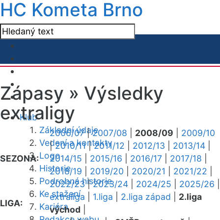
HC Kometa Brno
Zápasy »
Výsledky
extraligy
Klub
Základní údaje
2006/07
|
2007/08
|
2008/09
|
2009/10
Vedení a kontakty
|
2010/11
|
2011/12
|
2012/13
|
2013/14
|
Logo
SEZONA:
2014/15
|
2015/16
|
2016/17
|
2017/18
|
Historie
2018/19
|
2019/20
|
2020/21
|
2021/22
|
Podrobná historie
2022/23
|
2023/24
|
2024/25
|
2025/26
|
Ke stažení
extraliga
|
1.liga
|
2.liga západ
|
2.liga
LIGA:
Kariéra
východ
|
Redakce webu