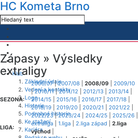
HC Kometa Brno
Zápasy »
Výsledky
extraligy
Klub
Základní údaje
2006/07
|
2007/08
|
2008/09
|
2009/10
Vedení a kontakty
|
2010/11
|
2011/12
|
2012/13
|
2013/14
|
Logo
SEZONA:
2014/15
|
2015/16
|
2016/17
|
2017/18
|
Historie
2018/19
|
2019/20
|
2020/21
|
2021/22
|
Podrobná historie
2022/23
|
2023/24
|
2024/25
|
2025/26
|
Ke stažení
extraliga
|
1.liga
|
2.liga západ
|
2.liga
LIGA:
Kariéra
východ
|
Redakce webu