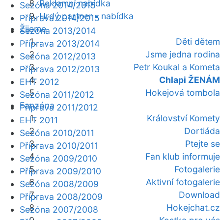
Reklamní nabídka
Sezóna 2014/2015
Hrdý partner - nabídka
Příprava 2014/2015
Žijeme
Sezóna 2013/2014
Děti dětem
Příprava 2013/2014
Jsme jedna rodina
Sezóna 2012/2013
Petr Koukal a Kometa
Příprava 2012/2013
Chlapi ŽENÁM
EHT 2012
Hokejová tombola
Sezóna 2011/2012
Fanzóna
Příprava 2011/2012
Království Komety
EHT 2011
Dortiáda
Sezóna 2010/2011
Ptejte se
Příprava 2010/2011
Fan klub informuje
Sezóna 2009/2010
Fotogalerie
Příprava 2009/2010
Aktivní fotogalerie
Sezóna 2008/2009
Download
Příprava 2008/2009
Hokejchat.cz
Sezóna 2007/2008