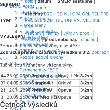
kolo
|
datum
|
SMĚR:
sestupně
|
SEŘADIT:
DRFG Arena
vzestupně
|
DRFG Arena
všechny
BRE
HOD
NJI
OPA
ORL
PEL
PRE
Schéma tribun
TÝM:
PRO
STE
SUM
TEC
UNI
VAL
VEL
VSE
Plánek areny
ZNS
Virtuální prohlídka
všechny
|
remízy
|
výhry v prodl.
|
VÝSLEDKY:
Návštěvní řád
nájezdy
|
prodl. nebo náj.
|
s nulou
|
Veřejné bruslení
Zobrazit
tabulku
této sezóny a soutěže.
PRESS: pro novináře
Zobrazuji přehled zápasů s výsledkem 3:2.
Zobrazit
Rozpis ledové plochy
vše
Vstupenky
Tučně jsou vyznačeny vítězné týmy.
Permanentky 18/19
44
28.02.2009
Prostějov
Nový Jičín
3:2sn
Přípravná utkání 18/19
Vstupenky 18/19
37
04.02.2009
Šumperk
Orlová
3:2sn
Uvolňování míst
21
26.11.2008
Prostějov
Opava
3:2sn
Zvýhodněné
3
20.09.2008
Vel. Meziříčí
Opava
3:2sn
On-line
Četnost výsledků
A-tým