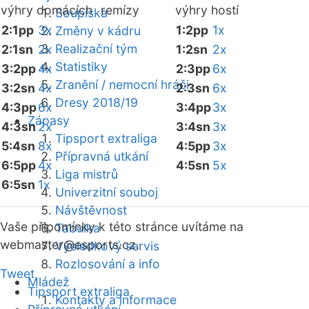
výhry domácích
remízy
výhry hostí
Soupiska
2:1pp
3x
1:2pp
1x
Změny v kádru
Realizační tým
2:1sn
2x
1:2sn
2x
Statistiky
3:2pp
4x
2:3pp
6x
Zranění / nemocní hráči
3:2sn
4x
2:3sn
6x
Dresy 2018/19
4:3pp
6x
3:4pp
3x
Zápasy
4:3sn
2x
3:4sn
3x
Tipsport extraliga
5:4sn
8x
4:5pp
3x
Přípravná utkání
6:5pp
4x
4:5sn
5x
Liga mistrů
6:5sn
1x
Univerzitní souboj
Návštěvnost
Vaše připomínky k této stránce uvítáme na
Tabulka
webmaster
@esports.cz.
Výsledkový servis
Rozlosování a info
Tweet
Mládež
Tipsport extraliga
Kontakty a informace