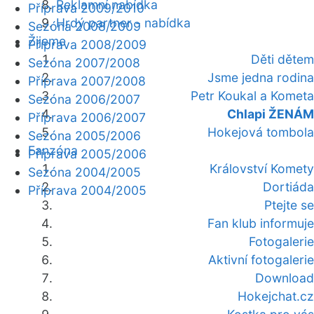
Reklamní nabídka
Příprava 2009/2010
Hrdý partner - nabídka
Sezóna 2008/2009
Žijeme
Příprava 2008/2009
Děti dětem
Sezóna 2007/2008
Jsme jedna rodina
Příprava 2007/2008
Petr Koukal a Kometa
Sezóna 2006/2007
Chlapi ŽENÁM
Příprava 2006/2007
Hokejová tombola
Sezóna 2005/2006
Fanzóna
Příprava 2005/2006
Království Komety
Sezóna 2004/2005
Dortiáda
Příprava 2004/2005
Ptejte se
Fan klub informuje
Fotogalerie
Aktivní fotogalerie
Download
Hokejchat.cz