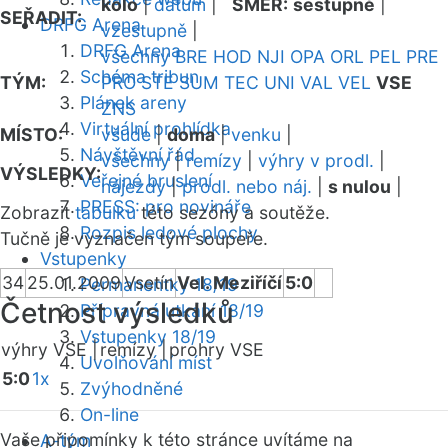
kolo
|
datum
|
SMĚR:
sestupně
|
SEŘADIT:
DRFG Arena
vzestupně
|
DRFG Arena
všechny
BRE
HOD
NJI
OPA
ORL
PEL
PRE
Schéma tribun
TÝM:
PRO
STE
SUM
TEC
UNI
VAL
VEL
VSE
Plánek areny
ZNS
Virtuální prohlídka
MÍSTO:
všude
|
doma
|
venku
|
Návštěvní řád
všechny
|
remízy
|
výhry v prodl.
|
VÝSLEDKY:
Veřejné bruslení
nájezdy
|
prodl. nebo náj.
|
s nulou
|
PRESS: pro novináře
Zobrazit
tabulku
této sezóny a soutěže.
Rozpis ledové plochy
Tučně je vyznačen tým soupeře.
Vstupenky
34
25.01.2009
Vsetín
Vel. Meziříčí
5:0
Permanentky 18/19
Četnost výsledků
Přípravná utkání 18/19
Vstupenky 18/19
výhry VSE |
remízy |
prohry VSE
Uvolňování míst
5:0
1x
Zvýhodněné
On-line
Vaše připomínky k této stránce uvítáme na
A-tým