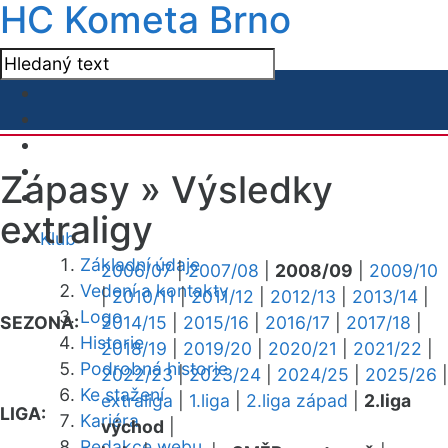
HC Kometa Brno
Zápasy »
Výsledky
extraligy
Klub
Základní údaje
2006/07
|
2007/08
|
2008/09
|
2009/10
Vedení a kontakty
|
2010/11
|
2011/12
|
2012/13
|
2013/14
|
Logo
SEZONA:
2014/15
|
2015/16
|
2016/17
|
2017/18
|
Historie
2018/19
|
2019/20
|
2020/21
|
2021/22
|
Podrobná historie
2022/23
|
2023/24
|
2024/25
|
2025/26
|
Ke stažení
extraliga
|
1.liga
|
2.liga západ
|
2.liga
LIGA:
Kariéra
východ
|
Redakce webu