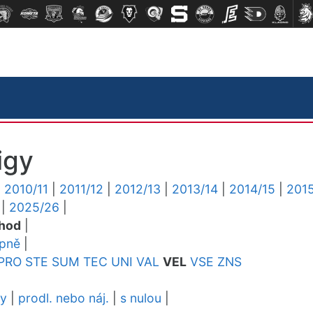
igy
|
2010/11
|
2011/12
|
2012/13
|
2013/14
|
2014/15
|
2015
|
2025/26
|
chod
|
upně
|
PRO
STE
SUM
TEC
UNI
VAL
VEL
VSE
ZNS
dy
|
prodl. nebo náj.
|
s nulou
|