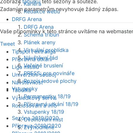
Zobrazit
tabulku
této sezóny a soutěže.
Kariéra
Zadaným parametrům nevyhovuje žádný zápas.
Redakce webu
DRFG Arena
DRFG Arena
Vaše připomínky k této stránce uvítáme na webmaste
Schéma tribun
Plánek areny
Tweet
Virtuální prohlídka
Tipsport extraliga
Návštěvní řád
Přípravná utkání
Veřejné bruslení
Liga mistrů
PRESS: pro novináře
Univerzitní souboj
Rozpis ledové plochy
Návštěvnost
Vstupenky
Tabulka
Permanentky 18/19
Výsledkový servis
Přípravná utkání 18/19
Rozlosování a info
Vstupenky 18/19
Sezóna 2019/2020
Uvolňování míst
Příprava 2019/2020
Zvýhodněné