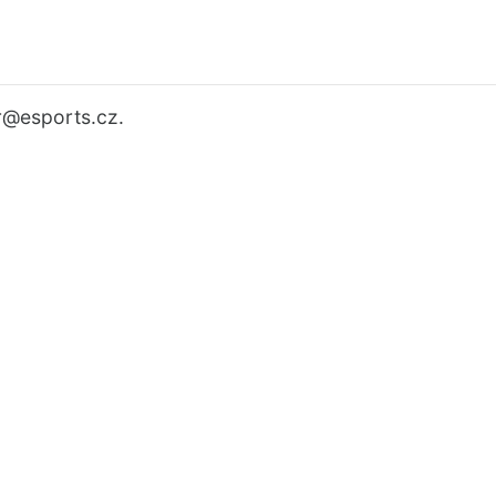
r
@esports.cz.