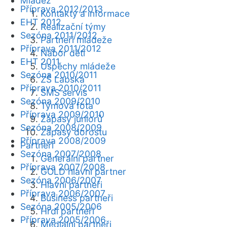
Mládež
Příprava 2012/2013
Kontakty a informace
EHT 2012
Realizační týmy
Sezóna 2011/2012
Partneři mládeže
Příprava 2011/2012
Nábor dětí
EHT 2011
Úspěchy mládeže
Sezóna 2010/2011
ZŠ Labská
Příprava 2010/2011
SMS servis
Sezóna 2009/2010
Týmová fota
Příprava 2009/2010
Zápasy juniorů
Sezóna 2008/2009
Zápasy dorostu
Příprava 2008/2009
Partneři
Sezóna 2007/2008
Generální partner
Příprava 2007/2008
GOLD hlavní partner
Sezóna 2006/2007
Hlavní partneři
Příprava 2006/2007
Business partneři
Sezóna 2005/2006
Hrdí partneři
Příprava 2005/2006
Mediální partneři