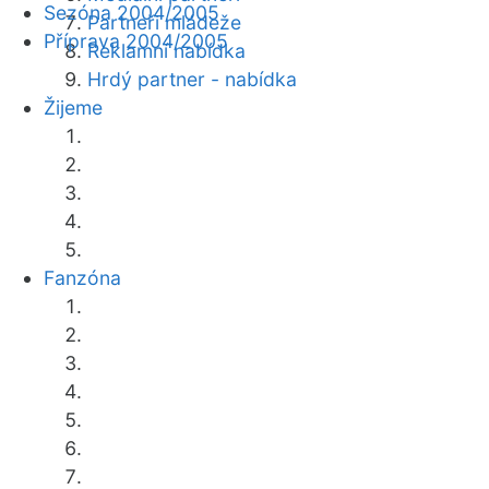
Sezóna 2004/2005
Partneři mládeže
Příprava 2004/2005
Reklamní nabídka
Hrdý partner - nabídka
Žijeme
Fanzóna