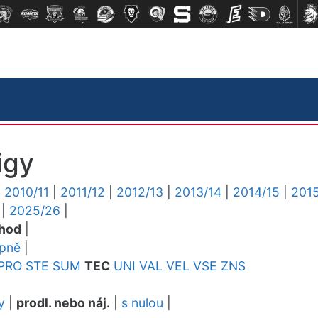
igy
|
2010/11
|
2011/12
|
2012/13
|
2013/14
|
2014/15
|
2015
|
2025/26
|
chod
|
upně
|
PRO
STE
SUM
TEC
UNI
VAL
VEL
VSE
ZNS
y
|
prodl. nebo náj.
|
s nulou
|