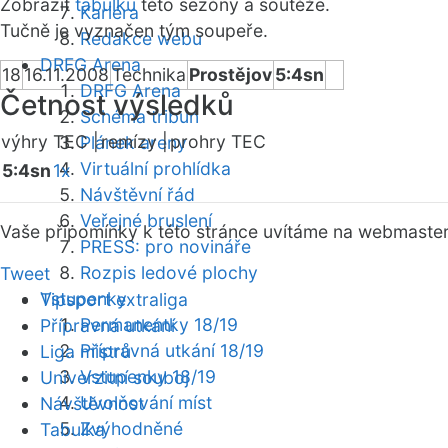
Zobrazit
tabulku
této sezóny a soutěže.
Kariéra
Tučně je vyznačen tým soupeře.
Redakce webu
DRFG Arena
18
16.11.2008
Technika
Prostějov
5:4sn
DRFG Arena
Četnost výsledků
Schéma tribun
výhry TEC |
remízy |
prohry TEC
Plánek areny
Virtuální prohlídka
5:4sn
1x
Návštěvní řád
Veřejné bruslení
Vaše připomínky k této stránce uvítáme na webmaste
PRESS: pro novináře
Rozpis ledové plochy
Tweet
Vstupenky
Tipsport extraliga
Permanentky 18/19
Přípravná utkání
Přípravná utkání 18/19
Liga mistrů
Vstupenky 18/19
Univerzitní souboj
Uvolňování míst
Návštěvnost
Zvýhodněné
Tabulka