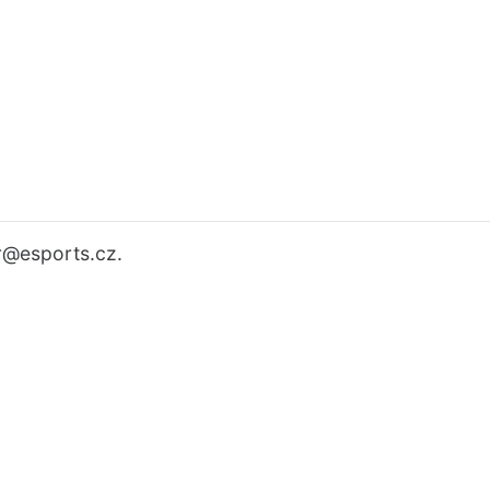
r
@esports.cz.