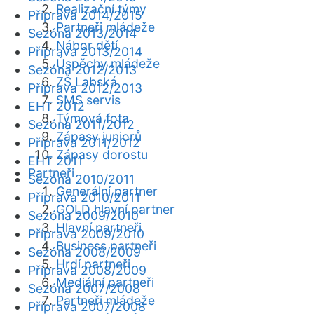
Realizační týmy
Příprava 2014/2015
Partneři mládeže
Sezóna 2013/2014
Nábor dětí
Příprava 2013/2014
Úspěchy mládeže
Sezóna 2012/2013
ZŠ Labská
Příprava 2012/2013
SMS servis
EHT 2012
Týmová fota
Sezóna 2011/2012
Zápasy juniorů
Příprava 2011/2012
Zápasy dorostu
EHT 2011
Partneři
Sezóna 2010/2011
Generální partner
Příprava 2010/2011
GOLD hlavní partner
Sezóna 2009/2010
Hlavní partneři
Příprava 2009/2010
Business partneři
Sezóna 2008/2009
Hrdí partneři
Příprava 2008/2009
Mediální partneři
Sezóna 2007/2008
Partneři mládeže
Příprava 2007/2008