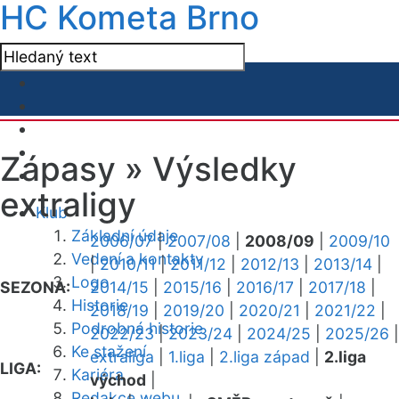
HC Kometa Brno
Zápasy »
Výsledky
extraligy
Klub
Základní údaje
2006/07
|
2007/08
|
2008/09
|
2009/10
Vedení a kontakty
|
2010/11
|
2011/12
|
2012/13
|
2013/14
|
Logo
SEZONA:
2014/15
|
2015/16
|
2016/17
|
2017/18
|
Historie
2018/19
|
2019/20
|
2020/21
|
2021/22
|
Podrobná historie
2022/23
|
2023/24
|
2024/25
|
2025/26
|
Ke stažení
extraliga
|
1.liga
|
2.liga západ
|
2.liga
LIGA:
Kariéra
východ
|
Redakce webu