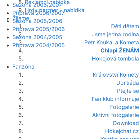
Reklamní nabídka
Sezóna 2006/2007
Hrdý partner - nabídka
Příprava 2006/2007
Žijeme
Sezóna 2005/2006
Děti dětem
Příprava 2005/2006
Jsme jedna rodina
Sezóna 2004/2005
Petr Koukal a Kometa
Příprava 2004/2005
Chlapi ŽENÁM
Hokejová tombola
Fanzóna
Království Komety
Dortiáda
Ptejte se
Fan klub informuje
Fotogalerie
Aktivní fotogalerie
Download
Hokejchat.cz