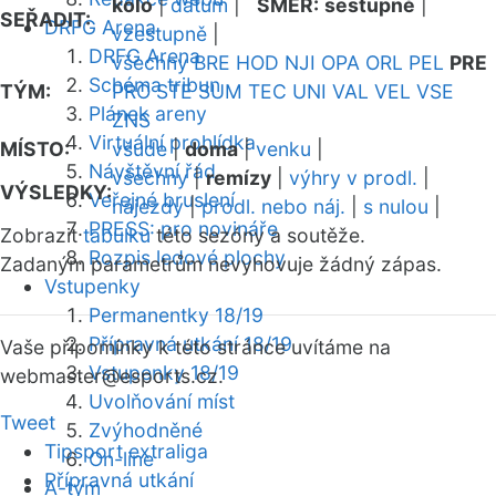
kolo
|
datum
|
SMĚR:
sestupně
|
SEŘADIT:
DRFG Arena
vzestupně
|
DRFG Arena
všechny
BRE
HOD
NJI
OPA
ORL
PEL
PRE
Schéma tribun
TÝM:
PRO
STE
SUM
TEC
UNI
VAL
VEL
VSE
Plánek areny
ZNS
Virtuální prohlídka
MÍSTO:
všude
|
doma
|
venku
|
Návštěvní řád
všechny
|
remízy
|
výhry v prodl.
|
VÝSLEDKY:
Veřejné bruslení
nájezdy
|
prodl. nebo náj.
|
s nulou
|
PRESS: pro novináře
Zobrazit
tabulku
této sezóny a soutěže.
Rozpis ledové plochy
Zadaným parametrům nevyhovuje žádný zápas.
Vstupenky
Permanentky 18/19
Přípravná utkání 18/19
Vaše připomínky k této stránce uvítáme na
Vstupenky 18/19
webmaster
@esports.cz.
Uvolňování míst
Tweet
Zvýhodněné
Tipsport extraliga
On-line
Přípravná utkání
A-tým