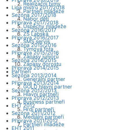
Realizační týmy
Liga mistrů 2017/2018
Partneři mládeže
Sezóna 2017/2018
Nábor dětí
Příprava 2017/2018
Úspěchy mládeže
Sezóna 2016/2017
ZŠ Labská
Příprava 2016/2017
SMS servis
Sezóna 2015/2016
Týmová fota
Příprava 2015/2016
Zápasy juniorů
Sezóna 2014/2015
Zápasy dorostu
Příprava 2014/2015
Partneři
Sezóna 2013/2014
Generální partner
Příprava 2013/2014
GOLD hlavní partner
Sezóna 2012/2013
Hlavní partneři
Příprava 2012/2013
Business partneři
EHT 2012
Hrdí partneři
Sezóna 2011/2012
Mediální partneři
Příprava 2011/2012
Partneři mládeže
EHT 2011