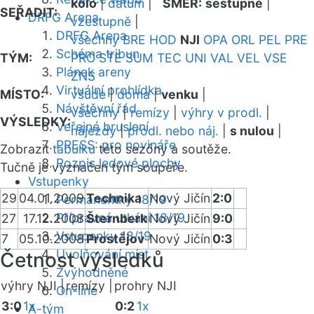
kolo
|
datum
|
SMĚR:
sestupně
|
SEŘADIT:
DRFG Arena
vzestupně
|
DRFG Arena
všechny
BRE
HOD
NJI
OPA
ORL
PEL
PRE
Schéma tribun
TÝM:
PRO
STE
SUM
TEC
UNI
VAL
VEL
VSE
Plánek areny
ZNS
Virtuální prohlídka
MÍSTO:
všude
|
doma
|
venku
|
Návštěvní řád
všechny
|
remízy
|
výhry v prodl.
|
VÝSLEDKY:
Veřejné bruslení
nájezdy
|
prodl. nebo náj.
|
s nulou
|
PRESS: pro novináře
Zobrazit
tabulku
této sezóny a soutěže.
Rozpis ledové plochy
Tučně je vyznačen tým soupeře.
Vstupenky
29
04.01.2009
Technika
Nový Jičín
2:0
Permanentky 18/19
Přípravná utkání 18/19
27
17.12.2008
Šternberk
Nový Jičín
9:0
Vstupenky 18/19
7
05.10.2008
Prostějov
Nový Jičín
0:3
Uvolňování míst
Četnost výsledků
Zvýhodněné
výhry NJI |
remízy |
prohry NJI
On-line
3:0
1x
0:2
1x
A-tým