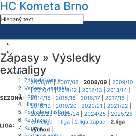
HC Kometa Brno
Zápasy »
Výsledky
extraligy
Klub
Základní údaje
2006/07
|
2007/08
|
2008/09
|
2009/10
Vedení a kontakty
|
2010/11
|
2011/12
|
2012/13
|
2013/14
|
Logo
SEZONA:
2014/15
|
2015/16
|
2016/17
|
2017/18
|
Historie
2018/19
|
2019/20
|
2020/21
|
2021/22
|
Podrobná historie
2022/23
|
2023/24
|
2024/25
|
2025/26
|
Ke stažení
extraliga
|
1.liga
|
2.liga západ
|
2.liga
LIGA:
Kariéra
východ
|
Redakce webu