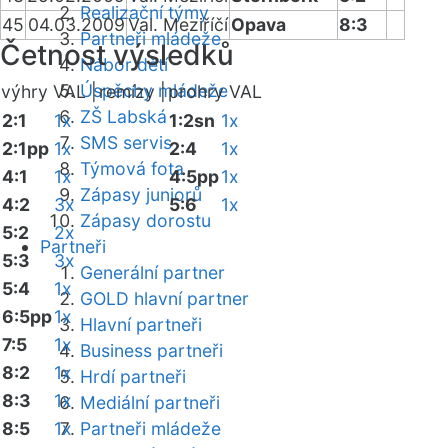
Realizační týmy
45
04.03.2009
Val. Meziříčí
Opava
8:3
Partneři mládeže
Četnost výsledků
Nábor dětí
Úspěchy mládeže
výhry VAL |
remízy |
prohry VAL
ZŠ Labská
2:1
1x
1:2sn
1x
SMS servis
2:1pp
1x
2:4
1x
Týmová fota
4:1
1x
4:5pp
1x
Zápasy juniorů
4:2
3x
5:6
1x
Zápasy dorostu
5:2
2x
Partneři
5:3
3x
Generální partner
5:4
1x
GOLD hlavní partner
6:5pp
1x
Hlavní partneři
7:5
1x
Business partneři
8:2
1x
Hrdí partneři
8:3
1x
Mediální partneři
8:5
1x
Partneři mládeže