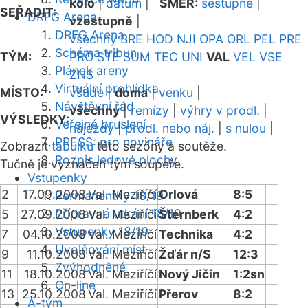
kolo
|
datum
|
SMĚR:
sestupně
|
SEŘADIT:
DRFG Arena
vzestupně
|
DRFG Arena
všechny
BRE
HOD
NJI
OPA
ORL
PEL
PRE
Schéma tribun
TÝM:
PRO
STE
SUM
TEC
UNI
VAL
VEL
VSE
Plánek areny
ZNS
Virtuální prohlídka
MÍSTO:
všude
|
doma
|
venku
|
Návštěvní řád
všechny
|
remízy
|
výhry v prodl.
|
VÝSLEDKY:
Veřejné bruslení
nájezdy
|
prodl. nebo náj.
|
s nulou
|
PRESS: pro novináře
Zobrazit
tabulku
této sezóny a soutěže.
Rozpis ledové plochy
Tučně je vyznačen tým soupeře.
Vstupenky
2
17.09.2008
Val. Meziříčí
Orlová
8:5
Permanentky 18/19
Přípravná utkání 18/19
5
27.09.2008
Val. Meziříčí
Šternberk
4:2
Vstupenky 18/19
7
04.10.2008
Val. Meziříčí
Technika
4:2
Uvolňování míst
9
11.10.2008
Val. Meziříčí
Žďár n/S
12:3
Zvýhodněné
11
18.10.2008
Val. Meziříčí
Nový Jičín
1:2sn
On-line
13
25.10.2008
Val. Meziříčí
Přerov
8:2
A-tým