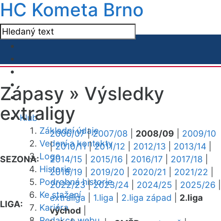
HC Kometa Brno
Zápasy »
Výsledky
extraligy
Klub
Základní údaje
2006/07
|
2007/08
|
2008/09
|
2009/10
Vedení a kontakty
|
2010/11
|
2011/12
|
2012/13
|
2013/14
|
Logo
SEZONA:
2014/15
|
2015/16
|
2016/17
|
2017/18
|
Historie
2018/19
|
2019/20
|
2020/21
|
2021/22
|
Podrobná historie
2022/23
|
2023/24
|
2024/25
|
2025/26
|
Ke stažení
extraliga
|
1.liga
|
2.liga západ
|
2.liga
LIGA:
Kariéra
východ
|
Redakce webu