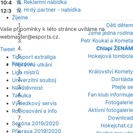
Reklamní nabídka
10:4
1x
Hrdý partner - nabídka
12:3
1x
Žijeme
Děti dětem
Vaše připomínky k této stránce uvítáme na
Jsme jedna rodina
webmaster
@esports.cz.
Petr Koukal a Kometa
Chlapi ŽENÁM
Tweet
Hokejová tombola
Tipsport extraliga
Fanzóna
Přípravná utkání
Království Komety
Liga mistrů
Dortiáda
Univerzitní souboj
Ptejte se
Návštěvnost
Fan klub informuje
Tabulka
Fotogalerie
Výsledkový servis
Aktivní fotogalerie
Rozlosování a info
Download
Sezóna 2019/2020
Hokejchat.cz
Příprava 2019/2020