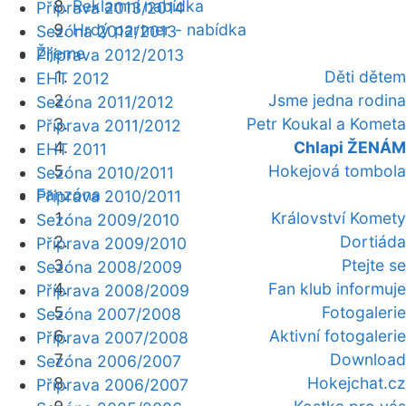
Reklamní nabídka
Příprava 2013/2014
Hrdý partner - nabídka
Sezóna 2012/2013
Žijeme
Příprava 2012/2013
Děti dětem
EHT 2012
Jsme jedna rodina
Sezóna 2011/2012
Petr Koukal a Kometa
Příprava 2011/2012
Chlapi ŽENÁM
EHT 2011
Hokejová tombola
Sezóna 2010/2011
Fanzóna
Příprava 2010/2011
Království Komety
Sezóna 2009/2010
Dortiáda
Příprava 2009/2010
Ptejte se
Sezóna 2008/2009
Fan klub informuje
Příprava 2008/2009
Fotogalerie
Sezóna 2007/2008
Aktivní fotogalerie
Příprava 2007/2008
Download
Sezóna 2006/2007
Hokejchat.cz
Příprava 2006/2007