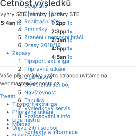
Četnost výsledků
Soupiska
Změny v kádru
výhry STE |
remízy |
prohry STE
Realizační tým
5:4sn
1x
1:2pp
1x
Statistiky
2:3pp
1x
Zranění / nemocní hráči
2:3sn
1x
Dresy 2018/19
4:5pp
1x
Zápasy
4:5sn
1x
Tipsport extraliga
Přípravná utkání
Vaše připomínky k této stránce uvítáme na
Liga mistrů
webmaster
@esports.cz.
Univerzitní souboj
Návštěvnost
Tweet
Tabulka
Tipsport extraliga
Výsledkový servis
Přípravná utkání
Rozlosování a info
Liga mistrů
Mládež
Univerzitní souboj
Kontakty a informace
Návštěvnost