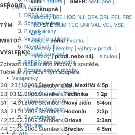
kolo
|
datum
|
SMĚR:
sestupně
|
SEŘADIT:
DRFG Arena
vzestupně
|
DRFG Arena
všechny
BRE
HOD
NJI
OPA
ORL
PEL
PRE
Schéma tribun
TÝM:
PRO
STE
SUM
TEC
UNI
VAL
VEL
VSE
Plánek areny
ZNS
Virtuální prohlídka
MÍSTO:
všude
|
doma
|
venku
|
Návštěvní řád
všechny
|
remízy
|
výhry v prodl.
|
VÝSLEDKY:
Veřejné bruslení
nájezdy
|
prodl. nebo náj.
|
s nulou
|
PRESS: pro novináře
Zobrazit
tabulku
této sezóny a soutěže.
Rozpis ledové plochy
Tučně je vyznačen tým soupeře.
Vstupenky
20
23.11.2008
Šternberk
Val. Meziříčí
4:5p
Permanentky 18/19
Přípravná utkání 18/19
23
03.12.2008
Šternberk
Technika
1:2p
Vstupenky 18/19
31
14.01.2009
Šternberk
Nový Jičín
5:4sn
Uvolňování míst
33
21.01.2009
Šternberk
Hodonín
2:3p
Zvýhodněné
42
22.02.2009
Šternberk
Orlová
2:3sn
On-line
44
01.03.2009
Šternberk
Břeclav
4:5sn
A-tým