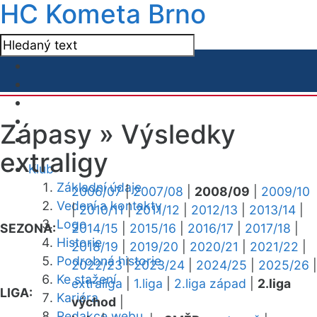
HC Kometa Brno
Zápasy »
Výsledky
extraligy
Klub
Základní údaje
2006/07
|
2007/08
|
2008/09
|
2009/10
Vedení a kontakty
|
2010/11
|
2011/12
|
2012/13
|
2013/14
|
Logo
SEZONA:
2014/15
|
2015/16
|
2016/17
|
2017/18
|
Historie
2018/19
|
2019/20
|
2020/21
|
2021/22
|
Podrobná historie
2022/23
|
2023/24
|
2024/25
|
2025/26
|
Ke stažení
extraliga
|
1.liga
|
2.liga západ
|
2.liga
LIGA:
Kariéra
východ
|
Redakce webu