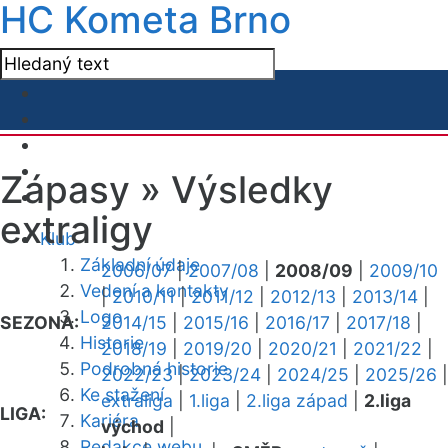
HC Kometa Brno
Zápasy »
Výsledky
extraligy
Klub
Základní údaje
2006/07
|
2007/08
|
2008/09
|
2009/10
Vedení a kontakty
|
2010/11
|
2011/12
|
2012/13
|
2013/14
|
Logo
SEZONA:
2014/15
|
2015/16
|
2016/17
|
2017/18
|
Historie
2018/19
|
2019/20
|
2020/21
|
2021/22
|
Podrobná historie
2022/23
|
2023/24
|
2024/25
|
2025/26
|
Ke stažení
extraliga
|
1.liga
|
2.liga západ
|
2.liga
LIGA:
Kariéra
východ
|
Redakce webu