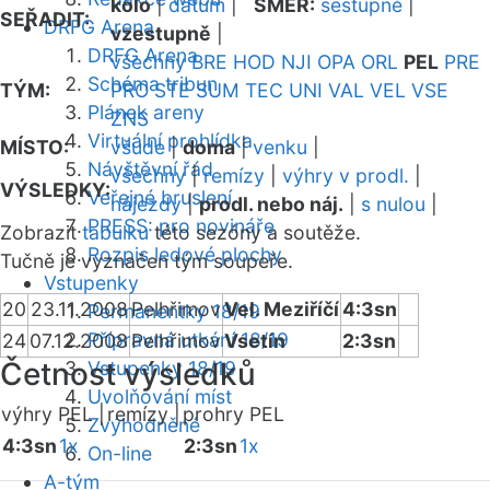
kolo
|
datum
|
SMĚR:
sestupně
|
SEŘADIT:
DRFG Arena
vzestupně
|
DRFG Arena
všechny
BRE
HOD
NJI
OPA
ORL
PEL
PRE
Schéma tribun
TÝM:
PRO
STE
SUM
TEC
UNI
VAL
VEL
VSE
Plánek areny
ZNS
Virtuální prohlídka
MÍSTO:
všude
|
doma
|
venku
|
Návštěvní řád
všechny
|
remízy
|
výhry v prodl.
|
VÝSLEDKY:
Veřejné bruslení
nájezdy
|
prodl. nebo náj.
|
s nulou
|
PRESS: pro novináře
Zobrazit
tabulku
této sezóny a soutěže.
Rozpis ledové plochy
Tučně je vyznačen tým soupeře.
Vstupenky
20
23.11.2008
Pelhřimov
Vel. Meziříčí
4:3sn
Permanentky 18/19
Přípravná utkání 18/19
24
07.12.2008
Pelhřimov
Vsetín
2:3sn
Četnost výsledků
Vstupenky 18/19
Uvolňování míst
výhry PEL |
remízy |
prohry PEL
Zvýhodněné
4:3sn
1x
2:3sn
1x
On-line
A-tým