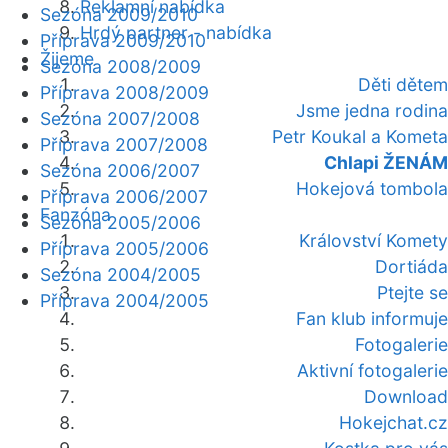
Reklamní nabídka
Sezóna 2009/2010
Hrdý partner - nabídka
Příprava 2009/2010
Žijeme
Sezóna 2008/2009
Děti dětem
Příprava 2008/2009
Jsme jedna rodina
Sezóna 2007/2008
Petr Koukal a Kometa
Příprava 2007/2008
Chlapi ŽENÁM
Sezóna 2006/2007
Hokejová tombola
Příprava 2006/2007
Fanzóna
Sezóna 2005/2006
Království Komety
Příprava 2005/2006
Dortiáda
Sezóna 2004/2005
Ptejte se
Příprava 2004/2005
Fan klub informuje
Fotogalerie
Aktivní fotogalerie
Download
Hokejchat.cz