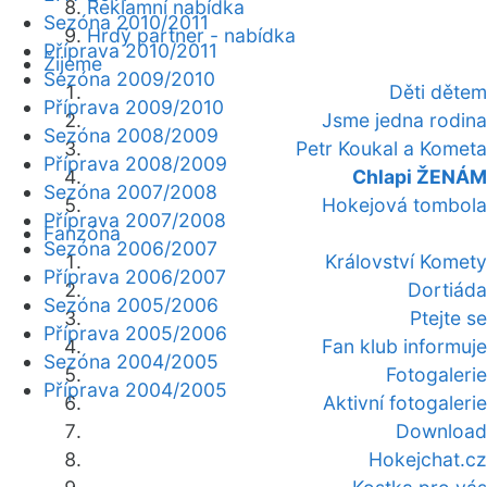
Reklamní nabídka
Sezóna 2010/2011
Hrdý partner - nabídka
Příprava 2010/2011
Žijeme
Sezóna 2009/2010
Děti dětem
Příprava 2009/2010
Jsme jedna rodina
Sezóna 2008/2009
Petr Koukal a Kometa
Příprava 2008/2009
Chlapi ŽENÁM
Sezóna 2007/2008
Hokejová tombola
Příprava 2007/2008
Fanzóna
Sezóna 2006/2007
Království Komety
Příprava 2006/2007
Dortiáda
Sezóna 2005/2006
Ptejte se
Příprava 2005/2006
Fan klub informuje
Sezóna 2004/2005
Fotogalerie
Příprava 2004/2005
Aktivní fotogalerie
Download
Hokejchat.cz