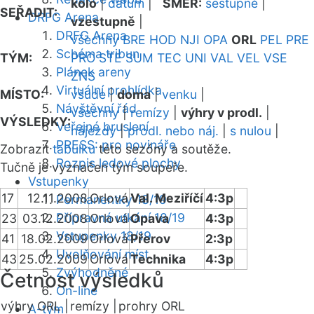
kolo
|
datum
|
SMĚR:
sestupně
|
SEŘADIT:
DRFG Arena
vzestupně
|
DRFG Arena
všechny
BRE
HOD
NJI
OPA
ORL
PEL
PRE
Schéma tribun
TÝM:
PRO
STE
SUM
TEC
UNI
VAL
VEL
VSE
Plánek areny
ZNS
Virtuální prohlídka
MÍSTO:
všude
|
doma
|
venku
|
Návštěvní řád
všechny
|
remízy
|
výhry v prodl.
|
VÝSLEDKY:
Veřejné bruslení
nájezdy
|
prodl. nebo náj.
|
s nulou
|
PRESS: pro novináře
Zobrazit
tabulku
této sezóny a soutěže.
Rozpis ledové plochy
Tučně je vyznačen tým soupeře.
Vstupenky
17
12.11.2008
Orlová
Val. Meziříčí
4:3p
Permanentky 18/19
Přípravná utkání 18/19
23
03.12.2008
Orlová
Opava
4:3p
Vstupenky 18/19
41
18.02.2009
Orlová
Přerov
2:3p
Uvolňování míst
43
25.02.2009
Orlová
Technika
4:3p
Zvýhodněné
Četnost výsledků
On-line
výhry ORL |
remízy |
prohry ORL
A-tým