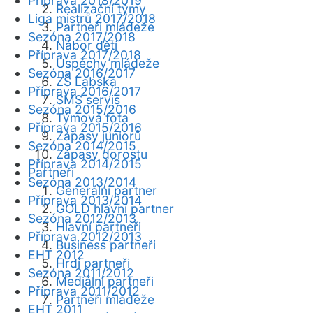
Příprava 2018/2019
Realizační týmy
Liga mistrů 2017/2018
Partneři mládeže
Sezóna 2017/2018
Nábor dětí
Příprava 2017/2018
Úspěchy mládeže
Sezóna 2016/2017
ZŠ Labská
Příprava 2016/2017
SMS servis
Sezóna 2015/2016
Týmová fota
Příprava 2015/2016
Zápasy juniorů
Sezóna 2014/2015
Zápasy dorostu
Příprava 2014/2015
Partneři
Sezóna 2013/2014
Generální partner
Příprava 2013/2014
GOLD hlavní partner
Sezóna 2012/2013
Hlavní partneři
Příprava 2012/2013
Business partneři
EHT 2012
Hrdí partneři
Sezóna 2011/2012
Mediální partneři
Příprava 2011/2012
Partneři mládeže
EHT 2011