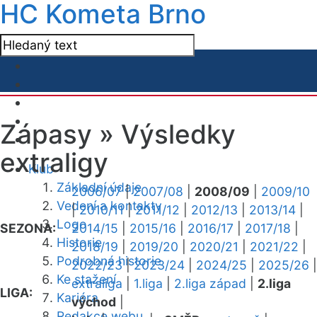
HC Kometa Brno
Zápasy »
Výsledky
extraligy
Klub
Základní údaje
2006/07
|
2007/08
|
2008/09
|
2009/10
Vedení a kontakty
|
2010/11
|
2011/12
|
2012/13
|
2013/14
|
Logo
SEZONA:
2014/15
|
2015/16
|
2016/17
|
2017/18
|
Historie
2018/19
|
2019/20
|
2020/21
|
2021/22
|
Podrobná historie
2022/23
|
2023/24
|
2024/25
|
2025/26
|
Ke stažení
extraliga
|
1.liga
|
2.liga západ
|
2.liga
LIGA:
Kariéra
východ
|
Redakce webu