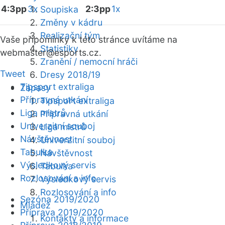
4:3pp
3x
2:3pp
1x
Soupiska
Změny v kádru
Realizační tým
Vaše připomínky k této stránce uvítáme na
Statistiky
webmaster
@esports.cz.
Zranění / nemocní hráči
Tweet
Dresy 2018/19
Tipsport extraliga
Zápasy
Přípravná utkání
Tipsport extraliga
Liga mistrů
Přípravná utkání
Univerzitní souboj
Liga mistrů
Návštěvnost
Univerzitní souboj
Tabulka
Návštěvnost
Výsledkový servis
Tabulka
Rozlosování a info
Výsledkový servis
Rozlosování a info
Sezóna 2019/2020
Mládež
Příprava 2019/2020
Kontakty a informace