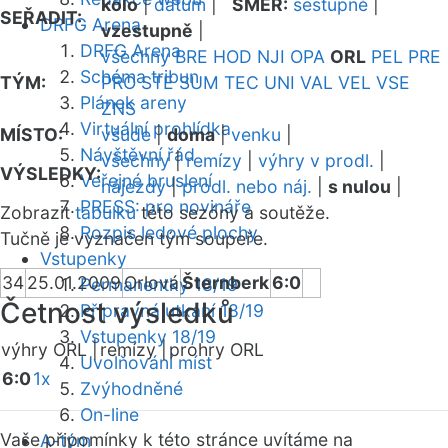
kolo
|
datum
|
SMĚR:
sestupně
|
SEŘADIT:
DRFG Arena
vzestupně
|
DRFG Arena
všechny
BRE
HOD
NJI
OPA
ORL
PEL
PRE
Schéma tribun
TÝM:
PRO
STE
SUM
TEC
UNI
VAL
VEL
VSE
Plánek areny
ZNS
Virtuální prohlídka
MÍSTO:
všude
|
doma
|
venku
|
Návštěvní řád
všechny
|
remízy
|
výhry v prodl.
|
VÝSLEDKY:
Veřejné bruslení
nájezdy
|
prodl. nebo náj.
|
s nulou
|
PRESS: pro novináře
Zobrazit
tabulku
této sezóny a soutěže.
Rozpis ledové plochy
Tučně je vyznačen tým soupeře.
Vstupenky
34
25.01.2009
Orlová
Šternberk
6:0
Permanentky 18/19
Četnost výsledků
Přípravná utkání 18/19
Vstupenky 18/19
výhry ORL |
remízy |
prohry ORL
Uvolňování míst
6:0
1x
Zvýhodněné
On-line
Vaše připomínky k této stránce uvítáme na
A-tým