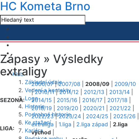
HC Kometa Brno
Zápasy »
Výsledky
extraligy
Klub
Základní údaje
2006/07
|
2007/08
|
2008/09
|
2009/10
Vedení a kontakty
|
2010/11
|
2011/12
|
2012/13
|
2013/14
|
Logo
SEZONA:
2014/15
|
2015/16
|
2016/17
|
2017/18
|
Historie
2018/19
|
2019/20
|
2020/21
|
2021/22
|
Podrobná historie
2022/23
|
2023/24
|
2024/25
|
2025/26
|
Ke stažení
extraliga
|
1.liga
|
2.liga západ
|
2.liga
LIGA:
Kariéra
východ
|
Redakce webu