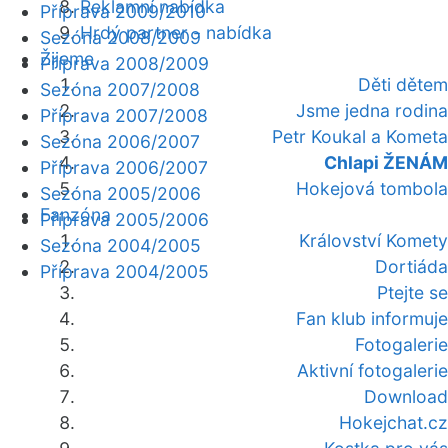
Reklamní nabídka
Příprava 2009/2010
Hrdý partner - nabídka
Sezóna 2008/2009
Žijeme
Příprava 2008/2009
Děti dětem
Sezóna 2007/2008
Jsme jedna rodina
Příprava 2007/2008
Petr Koukal a Kometa
Sezóna 2006/2007
Chlapi ŽENÁM
Příprava 2006/2007
Hokejová tombola
Sezóna 2005/2006
Fanzóna
Příprava 2005/2006
Království Komety
Sezóna 2004/2005
Dortiáda
Příprava 2004/2005
Ptejte se
Fan klub informuje
Fotogalerie
Aktivní fotogalerie
Download
Hokejchat.cz