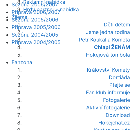
Reklamní nabídka
Sezóna 2006/2007
Hrdý partner - nabídka
Příprava 2006/2007
Žijeme
Sezóna 2005/2006
Děti dětem
Příprava 2005/2006
Jsme jedna rodina
Sezóna 2004/2005
Petr Koukal a Kometa
Příprava 2004/2005
Chlapi ŽENÁM
Hokejová tombola
Fanzóna
Království Komety
Dortiáda
Ptejte se
Fan klub informuje
Fotogalerie
Aktivní fotogalerie
Download
Hokejchat.cz