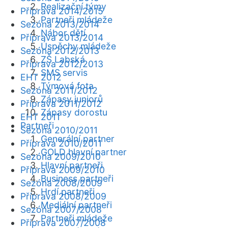
Realizační týmy
Příprava 2014/2015
Partneři mládeže
Sezóna 2013/2014
Nábor dětí
Příprava 2013/2014
Úspěchy mládeže
Sezóna 2012/2013
ZŠ Labská
Příprava 2012/2013
SMS servis
EHT 2012
Týmová fota
Sezóna 2011/2012
Zápasy juniorů
Příprava 2011/2012
Zápasy dorostu
EHT 2011
Partneři
Sezóna 2010/2011
Generální partner
Příprava 2010/2011
GOLD hlavní partner
Sezóna 2009/2010
Hlavní partneři
Příprava 2009/2010
Business partneři
Sezóna 2008/2009
Hrdí partneři
Příprava 2008/2009
Mediální partneři
Sezóna 2007/2008
Partneři mládeže
Příprava 2007/2008