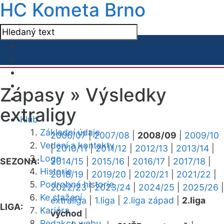
HC Kometa Brno
Zápasy »
Výsledky
extraligy
Klub
Základní údaje
2006/07
|
2007/08
|
2008/09
|
2009/10
Vedení a kontakty
|
2010/11
|
2011/12
|
2012/13
|
2013/14
|
Logo
SEZONA:
2014/15
|
2015/16
|
2016/17
|
2017/18
|
Historie
2018/19
|
2019/20
|
2020/21
|
2021/22
|
Podrobná historie
2022/23
|
2023/24
|
2024/25
|
2025/26
|
Ke stažení
extraliga
|
1.liga
|
2.liga západ
|
2.liga
LIGA:
Kariéra
východ
|
Redakce webu