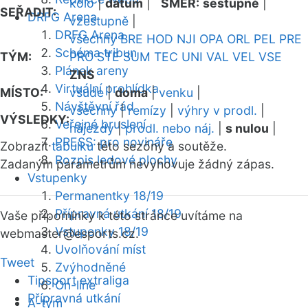
kolo
|
datum
|
SMĚR:
sestupně
|
SEŘADIT:
DRFG Arena
vzestupně
|
DRFG Arena
všechny
BRE
HOD
NJI
OPA
ORL
PEL
PRE
Schéma tribun
TÝM:
PRO
STE
SUM
TEC
UNI
VAL
VEL
VSE
Plánek areny
ZNS
Virtuální prohlídka
MÍSTO:
všude
|
doma
|
venku
|
Návštěvní řád
všechny
|
remízy
|
výhry v prodl.
|
VÝSLEDKY:
Veřejné bruslení
nájezdy
|
prodl. nebo náj.
|
s nulou
|
PRESS: pro novináře
Zobrazit
tabulku
této sezóny a soutěže.
Rozpis ledové plochy
Zadaným parametrům nevyhovuje žádný zápas.
Vstupenky
Permanentky 18/19
Přípravná utkání 18/19
Vaše připomínky k této stránce uvítáme na
Vstupenky 18/19
webmaster
@esports.cz.
Uvolňování míst
Tweet
Zvýhodněné
Tipsport extraliga
On-line
Přípravná utkání
A-tým