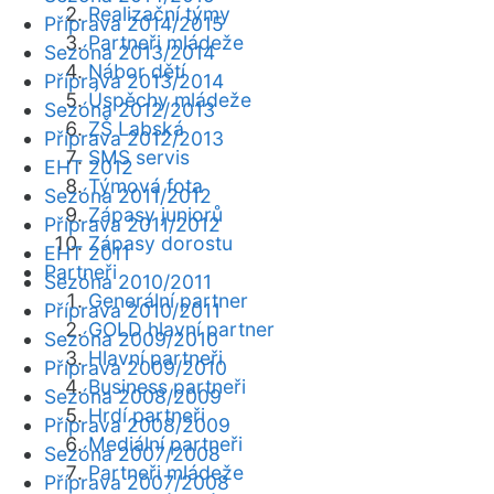
Realizační týmy
Příprava 2014/2015
Partneři mládeže
Sezóna 2013/2014
Nábor dětí
Příprava 2013/2014
Úspěchy mládeže
Sezóna 2012/2013
ZŠ Labská
Příprava 2012/2013
SMS servis
EHT 2012
Týmová fota
Sezóna 2011/2012
Zápasy juniorů
Příprava 2011/2012
Zápasy dorostu
EHT 2011
Partneři
Sezóna 2010/2011
Generální partner
Příprava 2010/2011
GOLD hlavní partner
Sezóna 2009/2010
Hlavní partneři
Příprava 2009/2010
Business partneři
Sezóna 2008/2009
Hrdí partneři
Příprava 2008/2009
Mediální partneři
Sezóna 2007/2008
Partneři mládeže
Příprava 2007/2008