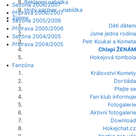
Reklamní nabídka
Sezóna 2006/2007
Hrdý partner - nabídka
Příprava 2006/2007
Žijeme
Sezóna 2005/2006
Děti dětem
Příprava 2005/2006
Jsme jedna rodina
Sezóna 2004/2005
Petr Koukal a Kometa
Příprava 2004/2005
Chlapi ŽENÁM
Hokejová tombola
Fanzóna
Království Komety
Dortiáda
Ptejte se
Fan klub informuje
Fotogalerie
Aktivní fotogalerie
Download
Hokejchat.cz