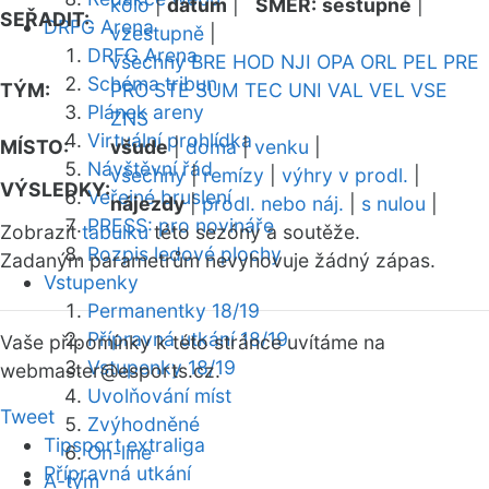
kolo
|
datum
|
SMĚR:
sestupně
|
SEŘADIT:
DRFG Arena
vzestupně
|
DRFG Arena
všechny
BRE
HOD
NJI
OPA
ORL
PEL
PRE
Schéma tribun
TÝM:
PRO
STE
SUM
TEC
UNI
VAL
VEL
VSE
Plánek areny
ZNS
Virtuální prohlídka
MÍSTO:
všude
|
doma
|
venku
|
Návštěvní řád
všechny
|
remízy
|
výhry v prodl.
|
VÝSLEDKY:
Veřejné bruslení
nájezdy
|
prodl. nebo náj.
|
s nulou
|
PRESS: pro novináře
Zobrazit
tabulku
této sezóny a soutěže.
Rozpis ledové plochy
Zadaným parametrům nevyhovuje žádný zápas.
Vstupenky
Permanentky 18/19
Přípravná utkání 18/19
Vaše připomínky k této stránce uvítáme na
Vstupenky 18/19
webmaster
@esports.cz.
Uvolňování míst
Tweet
Zvýhodněné
Tipsport extraliga
On-line
Přípravná utkání
A-tým