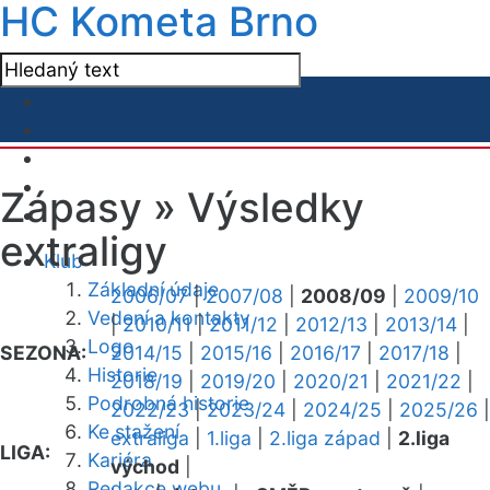
HC Kometa Brno
Zápasy »
Výsledky
extraligy
Klub
Základní údaje
2006/07
|
2007/08
|
2008/09
|
2009/10
Vedení a kontakty
|
2010/11
|
2011/12
|
2012/13
|
2013/14
|
Logo
SEZONA:
2014/15
|
2015/16
|
2016/17
|
2017/18
|
Historie
2018/19
|
2019/20
|
2020/21
|
2021/22
|
Podrobná historie
2022/23
|
2023/24
|
2024/25
|
2025/26
|
Ke stažení
extraliga
|
1.liga
|
2.liga západ
|
2.liga
LIGA:
Kariéra
východ
|
Redakce webu